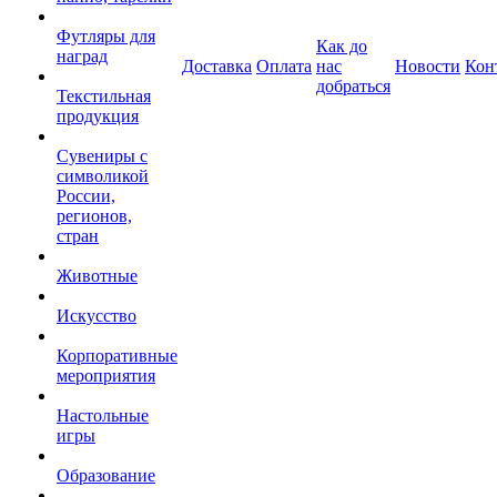
Футляры для
Как до
наград
Доставка
Оплата
нас
Новости
Кон
добраться
Текстильная
продукция
Сувениры с
символикой
России,
регионов,
стран
Животные
Искусство
Корпоративные
мероприятия
Настольные
игры
Образование