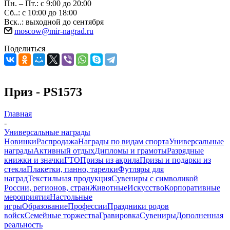
Пн. – Пт.: с 9:00 до 20:00
Сб..: с 10:00 до 18:00
Вск..: выходной до сентября
moscow@mir-nagrad.ru
Поделиться
Приз - PS1573
Главная
-
Универсальные награды
Новинки
Распродажа
Награды по видам спорта
Универсальные
награды
Активный отдых
Дипломы и грамоты
Разрядные
книжки и значки
ГТО
Призы из акрила
Призы и подарки из
стекла
Плакетки, панно, тарелки
Футляры для
наград
Текстильная продукция
Сувениры с символикой
России, регионов, стран
Животные
Искусство
Корпоративные
мероприятия
Настольные
игры
Образование
Профессии
Праздники родов
войск
Семейные торжества
Гравировка
Сувениры
Дополненная
реальность