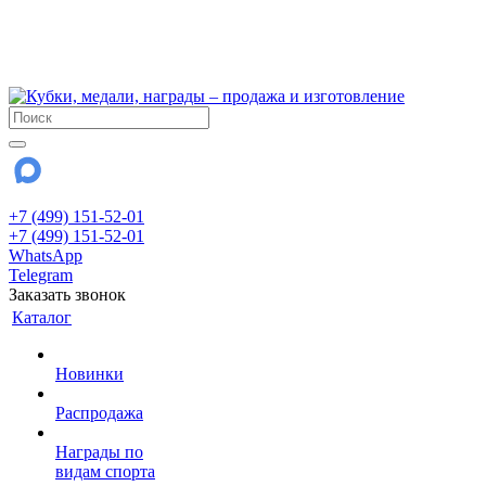
!!! Внимание !!!
6 и 7 августа - магазин работает до 18:00
15 августа - выходной
До сентября Воскресенье - выходной день.
+7 (499) 151-52-01
+7 (499) 151-52-01
WhatsApp
Telegram
Заказать звонок
Каталог
Новинки
Распродажа
Награды по
видам спорта