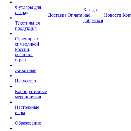
Футляры для
Как до
наград
Доставка
Оплата
нас
Новости
Кон
добраться
Текстильная
продукция
Сувениры с
символикой
России,
регионов,
стран
Животные
Искусство
Корпоративные
мероприятия
Настольные
игры
Образование