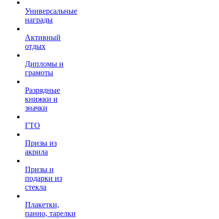
Универсальные
награды
Активный
отдых
Дипломы и
грамоты
Разрядные
книжки и
значки
ГТО
Призы из
акрила
Призы и
подарки из
стекла
Плакетки,
панно, тарелки