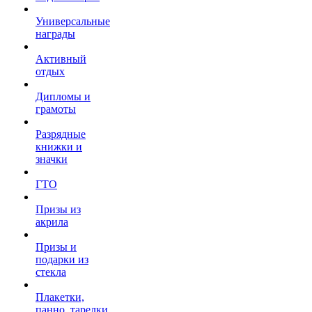
Универсальные
награды
Активный
отдых
Дипломы и
грамоты
Разрядные
книжки и
значки
ГТО
Призы из
акрила
Призы и
подарки из
стекла
Плакетки,
панно, тарелки