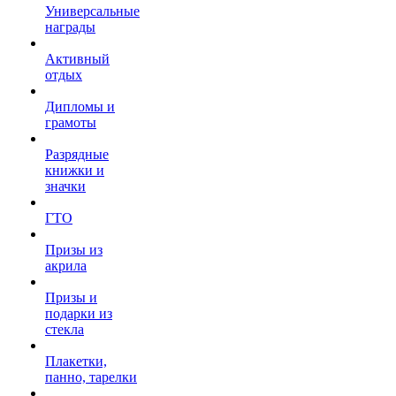
Универсальные
награды
Активный
отдых
Дипломы и
грамоты
Разрядные
книжки и
значки
ГТО
Призы из
акрила
Призы и
подарки из
стекла
Плакетки,
панно, тарелки