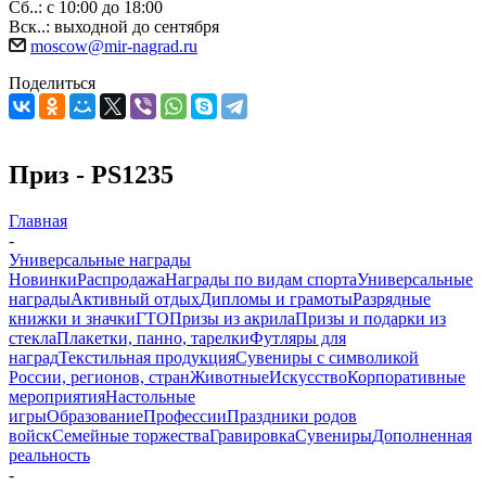
Сб..: с 10:00 до 18:00
Вск..: выходной до сентября
moscow@mir-nagrad.ru
Поделиться
Приз - PS1235
Главная
-
Универсальные награды
Новинки
Распродажа
Награды по видам спорта
Универсальные
награды
Активный отдых
Дипломы и грамоты
Разрядные
книжки и значки
ГТО
Призы из акрила
Призы и подарки из
стекла
Плакетки, панно, тарелки
Футляры для
наград
Текстильная продукция
Сувениры с символикой
России, регионов, стран
Животные
Искусство
Корпоративные
мероприятия
Настольные
игры
Образование
Профессии
Праздники родов
войск
Семейные торжества
Гравировка
Сувениры
Дополненная
реальность
-