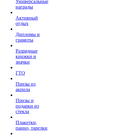
Универсальные
награды
Активный
отдых
Дипломы и
грамоты
Разрядные
книжки и
значки
ГТО
Призы из
акрила
Призы и
подарки из
стекла
Плакетки,
панно, тарелки