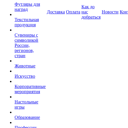
Футляры для
Как до
наград
Доставка
Оплата
нас
Новости
Кон
добраться
Текстильная
продукция
Сувениры с
символикой
России,
регионов,
стран
Животные
Искусство
Корпоративные
мероприятия
Настольные
игры
Образование
Профессии