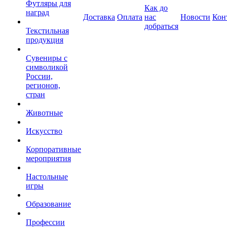
Футляры для
Как до
наград
Доставка
Оплата
нас
Новости
Кон
добраться
Текстильная
продукция
Сувениры с
символикой
России,
регионов,
стран
Животные
Искусство
Корпоративные
мероприятия
Настольные
игры
Образование
Профессии