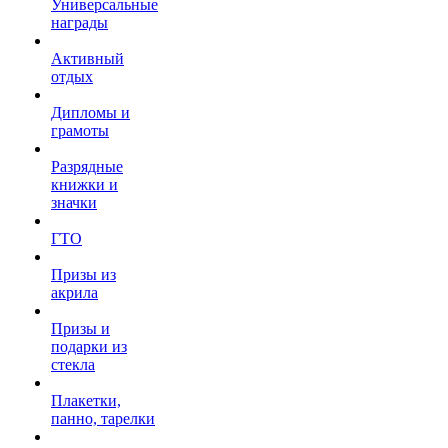
Универсальные
награды
Активный
отдых
Дипломы и
грамоты
Разрядные
книжки и
значки
ГТО
Призы из
акрила
Призы и
подарки из
стекла
Плакетки,
панно, тарелки