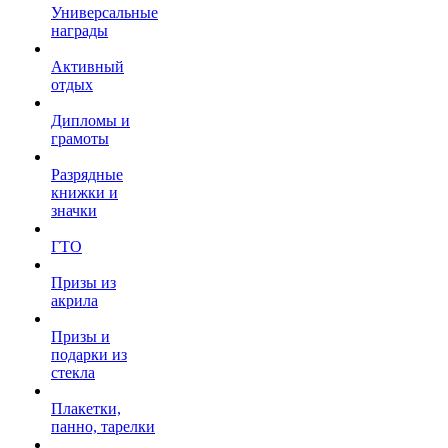
Универсальные
награды
Активный
отдых
Дипломы и
грамоты
Разрядные
книжки и
значки
ГТО
Призы из
акрила
Призы и
подарки из
стекла
Плакетки,
панно, тарелки