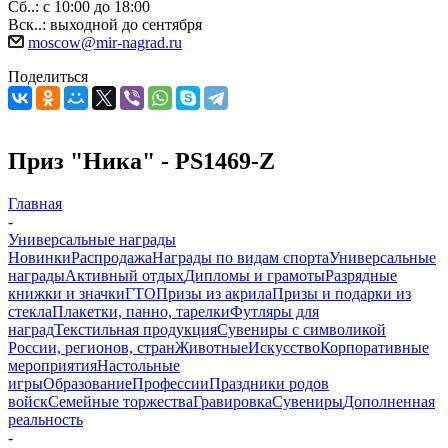
Сб..: с 10:00 до 18:00
Вск..: выходной до сентября
moscow@mir-nagrad.ru
Поделиться
Приз "Ника" - PS1469-Z
Главная
-
Универсальные награды
Новинки
Распродажа
Награды по видам спорта
Универсальные
награды
Активный отдых
Дипломы и грамоты
Разрядные
книжки и значки
ГТО
Призы из акрила
Призы и подарки из
стекла
Плакетки, панно, тарелки
Футляры для
наград
Текстильная продукция
Сувениры с символикой
России, регионов, стран
Животные
Искусство
Корпоративные
мероприятия
Настольные
игры
Образование
Профессии
Праздники родов
войск
Семейные торжества
Гравировка
Сувениры
Дополненная
реальность
-