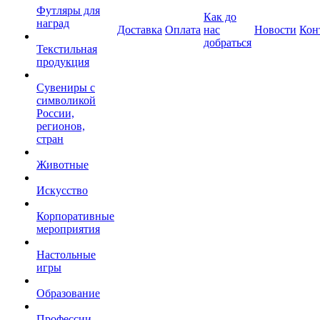
Футляры для
Как до
наград
Доставка
Оплата
нас
Новости
Кон
добраться
Текстильная
продукция
Сувениры с
символикой
России,
регионов,
стран
Животные
Искусство
Корпоративные
мероприятия
Настольные
игры
Образование
Профессии