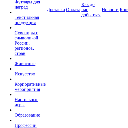
Футляры для
Как до
наград
Доставка
Оплата
нас
Новости
Кон
добраться
Текстильная
продукция
Сувениры с
символикой
России,
регионов,
стран
Животные
Искусство
Корпоративные
мероприятия
Настольные
игры
Образование
Профессии