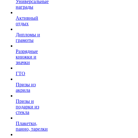
Универсальные
награды
Активный
отдых
Дипломы и
грамоты
Разрядные
книжки и
значки
ГТО
Призы из
акрила
Призы и
подарки из
стекла
Плакетки,
панно, тарелки