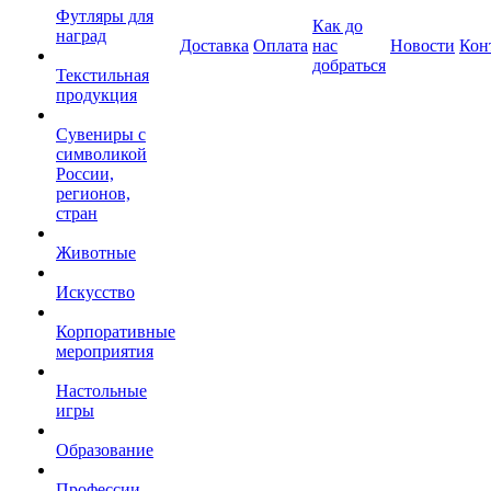
Футляры для
Как до
наград
Доставка
Оплата
нас
Новости
Кон
добраться
Текстильная
продукция
Сувениры с
символикой
России,
регионов,
стран
Животные
Искусство
Корпоративные
мероприятия
Настольные
игры
Образование
Профессии