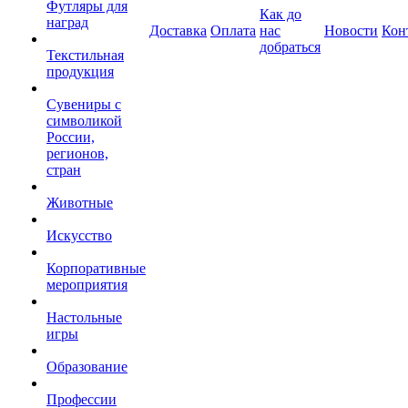
Футляры для
Как до
наград
Доставка
Оплата
нас
Новости
Кон
добраться
Текстильная
продукция
Сувениры с
символикой
России,
регионов,
стран
Животные
Искусство
Корпоративные
мероприятия
Настольные
игры
Образование
Профессии