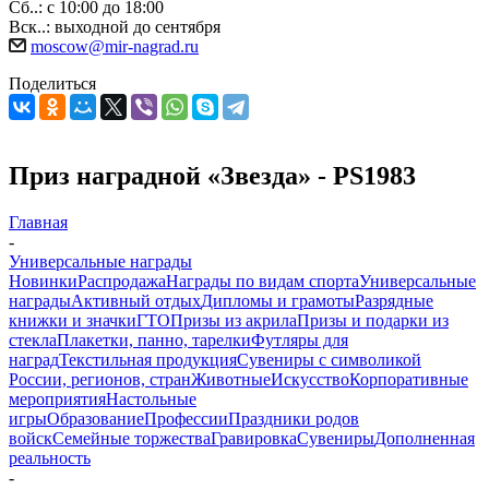
Сб..: с 10:00 до 18:00
Вск..: выходной до сентября
moscow@mir-nagrad.ru
Поделиться
Приз наградной «Звезда» - PS1983
Главная
-
Универсальные награды
Новинки
Распродажа
Награды по видам спорта
Универсальные
награды
Активный отдых
Дипломы и грамоты
Разрядные
книжки и значки
ГТО
Призы из акрила
Призы и подарки из
стекла
Плакетки, панно, тарелки
Футляры для
наград
Текстильная продукция
Сувениры с символикой
России, регионов, стран
Животные
Искусство
Корпоративные
мероприятия
Настольные
игры
Образование
Профессии
Праздники родов
войск
Семейные торжества
Гравировка
Сувениры
Дополненная
реальность
-