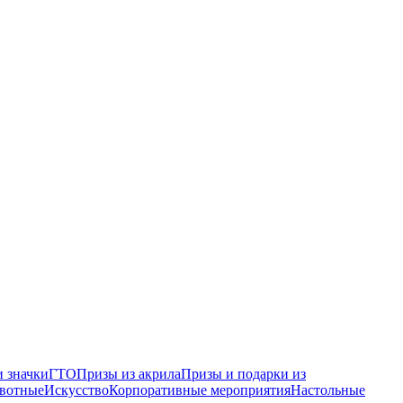
 значки
ГТО
Призы из акрила
Призы и подарки из
вотные
Искусство
Корпоративные мероприятия
Настольные