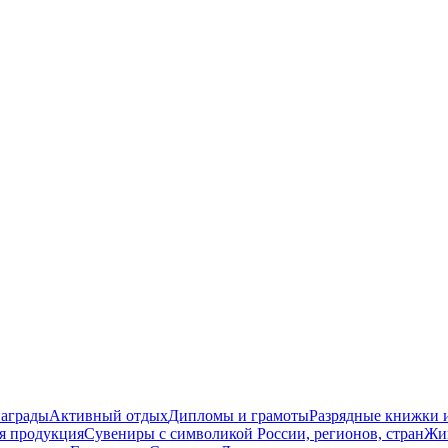
награды
Активный отдых
Дипломы и грамоты
Разрядные книжки и
я продукция
Сувениры с символикой России, регионов, стран
Жи