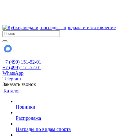
!!! Внимание !!!
6 и 7 августа - магазин работает до 18:00
15 августа - выходной
До сентября Воскресенье - выходной день.
+7 (499) 151-52-01
+7 (499) 151-52-01
WhatsApp
Telegram
Заказать звонок
Каталог
Новинки
Распродажа
Награды по видам спорта