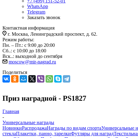
+7 (499) 151-52-01
WhatsApp
Telegram
Заказать звонок
Контактная информация
г. Москва, Ленинградский проспект, д. 62.
Режим работы:
Пн. – Пт.: с 9:00 до 20:00
Сб..: с 10:00 до 18:00
Вск..: выходной до сентября
moscow@mir-nagrad.ru
Поделиться
Приз наградной - PS1827
Главная
-
Универсальные награды
Новинки
Распродажа
Награды по видам спорта
Универсальные 
стекла
Плакетки, панно, тарелки
Футляры для наград
Текстильна