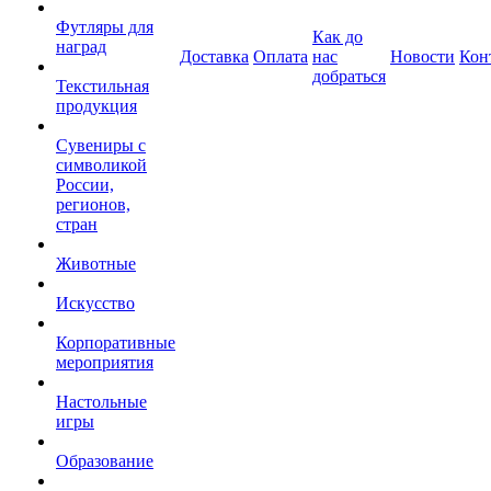
Футляры для
Как до
наград
Доставка
Оплата
нас
Новости
Кон
добраться
Текстильная
продукция
Сувениры с
символикой
России,
регионов,
стран
Животные
Искусство
Корпоративные
мероприятия
Настольные
игры
Образование