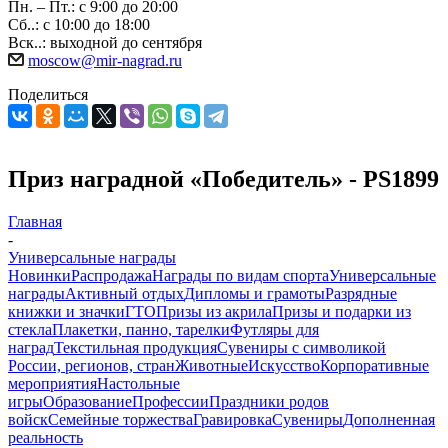
Пн. – Пт.: с 9:00 до 20:00
Сб..: с 10:00 до 18:00
Вск..: выходной до сентября
moscow@mir-nagrad.ru
Поделиться
Приз наградной «Победитель» - PS1899
Главная
-
Универсальные награды
Новинки
Распродажа
Награды по видам спорта
Универсальные
награды
Активный отдых
Дипломы и грамоты
Разрядные
книжки и значки
ГТО
Призы из акрила
Призы и подарки из
стекла
Плакетки, панно, тарелки
Футляры для
наград
Текстильная продукция
Сувениры с символикой
России, регионов, стран
Животные
Искусство
Корпоративные
мероприятия
Настольные
игры
Образование
Профессии
Праздники родов
войск
Семейные торжества
Гравировка
Сувениры
Дополненная
реальность