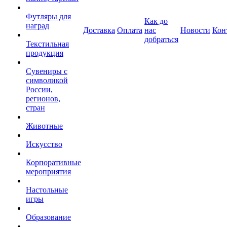
Футляры для
Как до
наград
Доставка
Оплата
нас
Новости
Кон
добраться
Текстильная
продукция
Сувениры с
символикой
России,
регионов,
стран
Животные
Искусство
Корпоративные
мероприятия
Настольные
игры
Образование