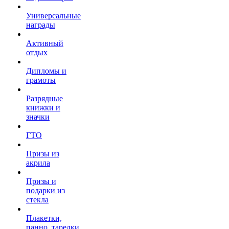
Универсальные
награды
Активный
отдых
Дипломы и
грамоты
Разрядные
книжки и
значки
ГТО
Призы из
акрила
Призы и
подарки из
стекла
Плакетки,
панно, тарелки