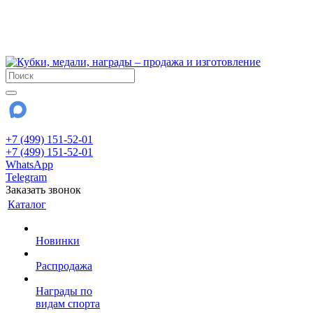
!!! Внимание !!!
6 и 7 августа - магазин работает до 18:00
15 августа - выходной
До сентября Воскресенье - выходной день.
+7 (499) 151-52-01
+7 (499) 151-52-01
WhatsApp
Telegram
Заказать звонок
Каталог
Новинки
Распродажа
Награды по
видам спорта