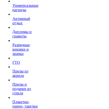
Универсальные
награды
Активный
отдых
Дипломы и
грамоты
Разрядные
книжки и
значки
ГТО
Призы из
акрила
Призы и
подарки из
стекла
Плакетки,
панно, тарелки