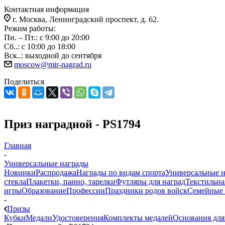
Контактная информация
г. Москва, Ленинградский проспект, д. 62.
Режим работы:
Пн. – Пт.: с 9:00 до 20:00
Сб..: с 10:00 до 18:00
Вск..: выходной до сентября
moscow@mir-nagrad.ru
Поделиться
Приз наградной - PS1794
Главная
-
Универсальные награды
Новинки
Распродажа
Награды по видам спорта
Универсальные 
стекла
Плакетки, панно, тарелки
Футляры для наград
Текстильна
игры
Образование
Профессии
Праздники родов войск
Семейные 
-
Призы
Кубки
Медали
Удостоверения
Комплекты медалей
Основания для