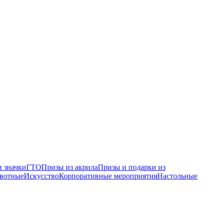
 значки
ГТО
Призы из акрила
Призы и подарки из
вотные
Искусство
Корпоративные мероприятия
Настольные