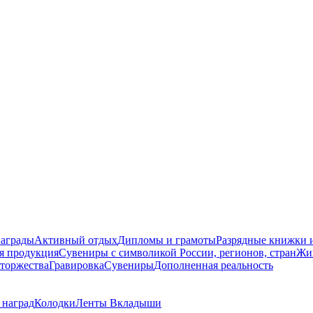
награды
Активный отдых
Дипломы и грамоты
Разрядные книжки и
я продукция
Сувениры с символикой России, регионов, стран
Жи
торжества
Гравировка
Сувениры
Дополненная реальность
 наград
Колодки
Ленты
Вкладыши