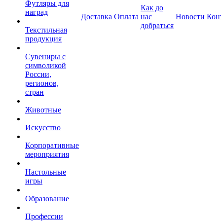
Футляры для
Как до
наград
Доставка
Оплата
нас
Новости
Кон
добраться
Текстильная
продукция
Сувениры с
символикой
России,
регионов,
стран
Животные
Искусство
Корпоративные
мероприятия
Настольные
игры
Образование
Профессии