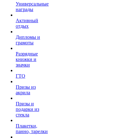
Универсальные
награды
Активный
отдых
Дипломы и
грамоты
Разрядные
книжки и
значки
ГТО
Призы из
акрила
Призы и
подарки из
стекла
Плакетки,
панно, тарелки