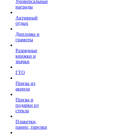
Универсальные
награды
Активный
отдых
Дипломы и
грамоты
Разрядные
книжки и
значки
ГТО
Призы из
акрила
Призы и
подарки из
стекла
Плакетки,
панно, тарелки