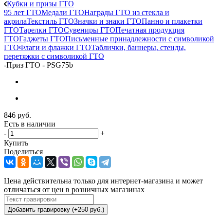
Кубки и призы ГТО
95 лет ГТО
Медали ГТО
Награды ГТО из стекла и
акрила
Текстиль ГТО
Значки и знаки ГТО
Панно и плакетки
ГТО
Тарелки ГТО
Сувениры ГТО
Печатная продукция
ГТО
Гаджеты ГТО
Письменные принадлежности с символикой
ГТО
Флаги и флажки ГТО
Таблички, баннеры, стенды,
перетяжки с символикой ГТО
-
Приз ГТО - PSG75b
846
руб.
Есть в наличии
-
+
Купить
Поделиться
Цена действительна только для интернет-магазина и может
отличаться от цен в розничных магазинах
Добавить гравировку (+250 руб.)