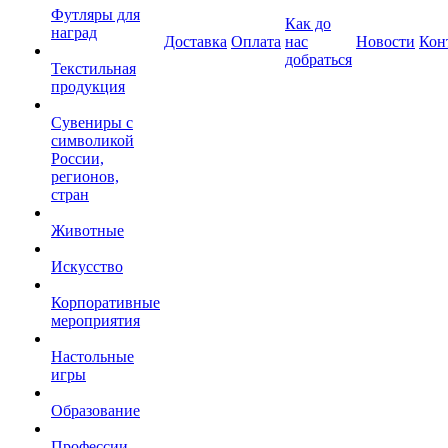
Футляры для
Как до
наград
Доставка
Оплата
нас
Новости
Кон
добраться
Текстильная
продукция
Сувениры с
символикой
России,
регионов,
стран
Животные
Искусство
Корпоративные
мероприятия
Настольные
игры
Образование
Профессии