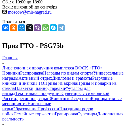
Сб..: с 10:00 до 18:00
Вск..: выходной до сентября
moscow@mir-nagrad.ru
Поделиться
Приз ГТО - PSG75b
Главная
-
Лицензионная продукция комплекса ВФСК «ГТО»
Новинки
Распродажа
Награды по видам спорта
Универсальные
награды
Активный отдых
Дипломы и грамоты
Разрядные
книжки и значки
ГТО
Призы из акрила
Призы и подарки из
стекла
Плакетки, панно, тарелки
Футляры для
наград
Текстильная продукция
Сувениры с символикой
России, регионов, стран
Животные
Искусство
Корпоративные
мероприятия
Настольные
игры
Образование
Профессии
Праздники родов
войск
Семейные торжества
Гравировка
Сувениры
Дополненная
реальность
-