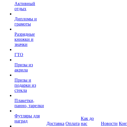
Активный
отдых
Дипломы и
грамоты
Разрядные
книжки и
значки
ГТО
Призы из
акрила
Призы и
подарки из
стекла
Плакетки,
панно, тарелки
Футляры для
Как до
наград
Доставка
Оплата
нас
Новости
Кон