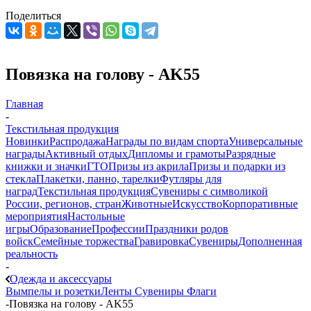
Поделиться
Повязка на голову - AK55
Главная
-
Текстильная продукция
Новинки
Распродажа
Награды по видам спорта
Универсальные
награды
Активный отдых
Дипломы и грамоты
Разрядные
книжки и значки
ГТО
Призы из акрила
Призы и подарки из
стекла
Плакетки, панно, тарелки
Футляры для
наград
Текстильная продукция
Сувениры с символикой
России, регионов, стран
Животные
Искусство
Корпоративные
мероприятия
Настольные
игры
Образование
Профессии
Праздники родов
войск
Семейные торжества
Гравировка
Сувениры
Дополненная
реальность
-
Одежда и аксессуары
Вымпелы и розетки
Ленты
Сувениры
Флаги
-
Повязка на голову - AK55