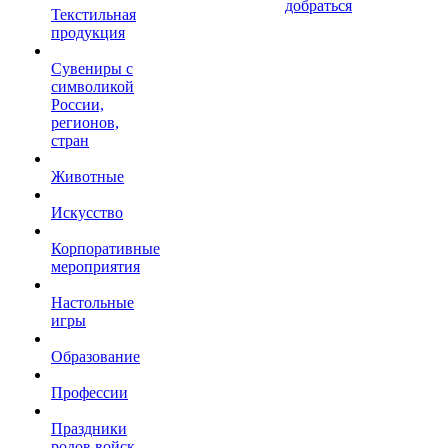
добраться
Текстильная
продукция
Сувениры с
символикой
России,
регионов,
стран
Животные
Искусство
Корпоративные
мероприятия
Настольные
игры
Образование
Профессии
Праздники
родов войск