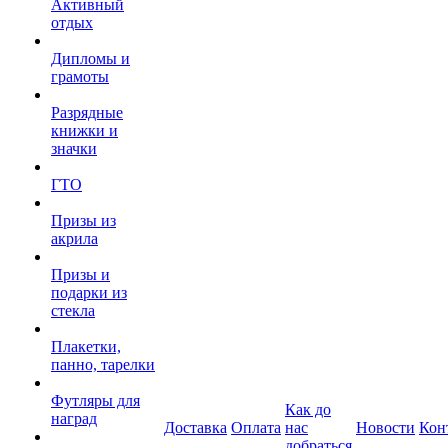
Активный
отдых
Дипломы и
грамоты
Разрядные
книжки и
значки
ГТО
Призы из
акрила
Призы и
подарки из
стекла
Плакетки,
панно, тарелки
Футляры для
Как до
наград
Доставка
Оплата
нас
Новости
Кон
добраться