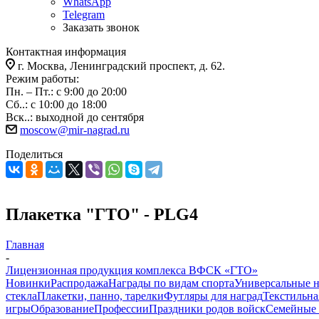
WhatsApp
Telegram
Заказать звонок
Контактная информация
г. Москва, Ленинградский проспект, д. 62.
Режим работы:
Пн. – Пт.: с 9:00 до 20:00
Сб..: с 10:00 до 18:00
Вск..: выходной до сентября
moscow@mir-nagrad.ru
Поделиться
Плакетка "ГТО" - PLG4
Главная
-
Лицензионная продукция комплекса ВФСК «ГТО»
Новинки
Распродажа
Награды по видам спорта
Универсальные 
стекла
Плакетки, панно, тарелки
Футляры для наград
Текстильна
игры
Образование
Профессии
Праздники родов войск
Семейные 