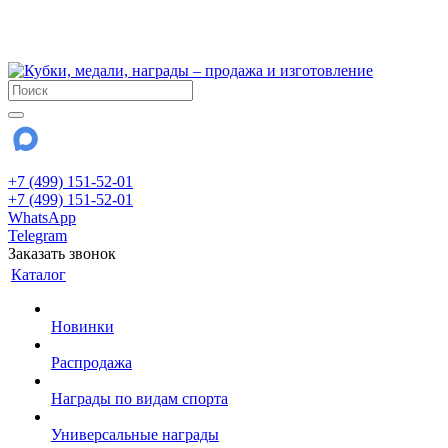
!!! Внимание !!!
28 июля и 3 августа - магазин работает до 18:00
До сентября Воскресенье - выходной день.
+7 (499) 151-52-01
+7 (499) 151-52-01
WhatsApp
Telegram
Заказать звонок
Каталог
Новинки
Распродажа
Награды по видам спорта
Универсальные награды