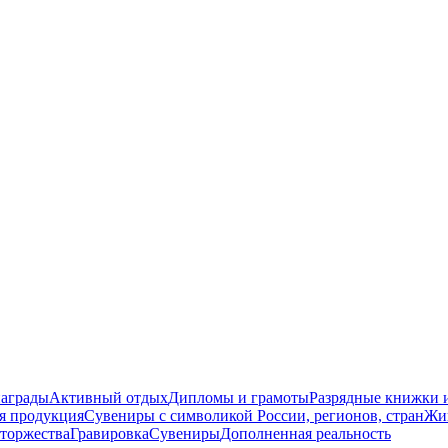
награды
Активный отдых
Дипломы и грамоты
Разрядные книжки и
я продукция
Сувениры с символикой России, регионов, стран
Жи
торжества
Гравировка
Сувениры
Дополненная реальность