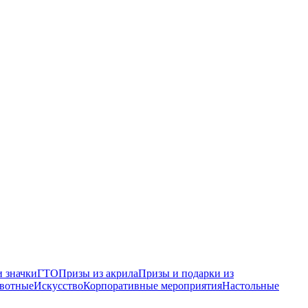
 значки
ГТО
Призы из акрила
Призы и подарки из
вотные
Искусство
Корпоративные мероприятия
Настольные