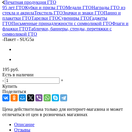
Печатная продукция ГТО
95 лет ГТО
Кубки и призы ГТО
Медали ГТО
Награды ГТО из
стекла и акрила
Текстиль ГТО
Значки и знаки ГТО
Панно и
плакетки ГТО
Тарелки ГТО
Сувениры ГТО
Гаджеты
ГТО
Письменные принадлежности с символикой ГТО
Флаги и
флажки ГТО
Таблички, баннеры, стенды, перетяжки с
символикой ГТО
-
Пакет - SUG5a
195
руб.
Есть в наличии
-
+
Купить
Поделиться
Цена действительна только для интернет-магазина и может
отличаться от цен в розничных магазинах
Описание
Отзывы