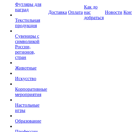
Футляры для
Как до
наград
Доставка
Оплата
нас
Новости
Кон
добраться
Текстильная
продукция
Сувениры с
символикой
России,
регионов,
стран
Животные
Искусство
Корпоративные
мероприятия
Настольные
игры
Образование
Профессии