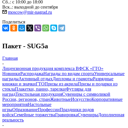
Сб..: с 10:00 до 18:00
Вск..: выходной до сентября
moscow@mir-nagrad.ru
Поделиться
Пакет - SUG5a
Главная
-
Лицензионная продукция комплекса ВФСК «ГТО»
Новинки
Распродажа
Награды по видам спорта
Универсальные
награды
Активный отдых
Дипломы и грамоты
Разрядные
книжки и значки
ГТО
Призы из акрила
Призы и подарки из
стекла
Плакетки, панно, тарелки
Футляры для
наград
Текстильная продукция
Сувениры с символикой
России, регионов, стран
Животные
Искусство
Корпоративные
мероприятия
Настольные
игры
Образование
Профессии
Праздники родов
войск
Семейные торжества
Гравировка
Сувениры
Дополненная
реальность
-