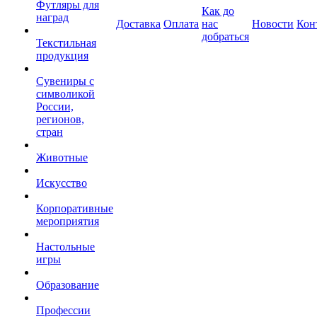
Футляры для
Как до
наград
Доставка
Оплата
нас
Новости
Кон
добраться
Текстильная
продукция
Сувениры с
символикой
России,
регионов,
стран
Животные
Искусство
Корпоративные
мероприятия
Настольные
игры
Образование
Профессии