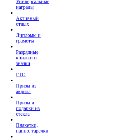
Универсальные
награды
Активный
отдых
Дипломы и
грамоты
Разрядные
книжки и
значки
ГТО
Призы из
акрила
Призы и
подарки из
стекла
Плакетки,
панно, тарелки