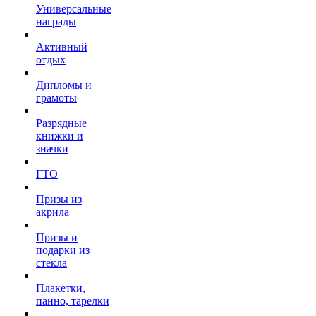
Универсальные
награды
Активный
отдых
Дипломы и
грамоты
Разрядные
книжки и
значки
ГТО
Призы из
акрила
Призы и
подарки из
стекла
Плакетки,
панно, тарелки