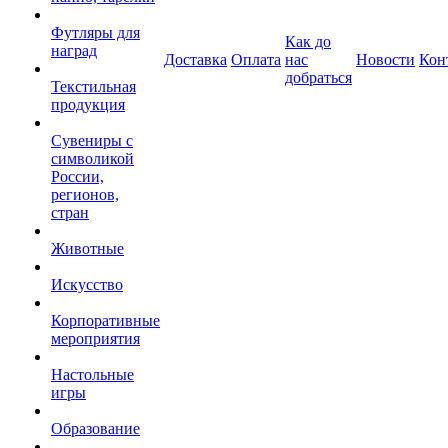
Футляры для
Как до
наград
Доставка
Оплата
нас
Новости
Кон
добраться
Текстильная
продукция
Сувениры с
символикой
России,
регионов,
стран
Животные
Искусство
Корпоративные
мероприятия
Настольные
игры
Образование