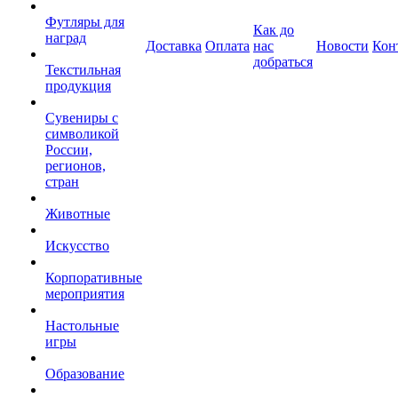
Футляры для
Как до
наград
Доставка
Оплата
нас
Новости
Кон
добраться
Текстильная
продукция
Сувениры с
символикой
России,
регионов,
стран
Животные
Искусство
Корпоративные
мероприятия
Настольные
игры
Образование