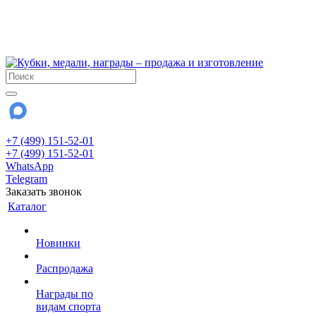
!!! Внимание !!!
6 и 7 августа - магазин работает до 18:00
15 августа - выходной
До сентября Воскресенье - выходной день.
+7 (499) 151-52-01
+7 (499) 151-52-01
WhatsApp
Telegram
Заказать звонок
Каталог
Новинки
Распродажа
Награды по
видам спорта