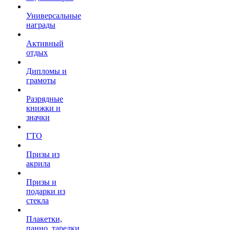
Универсальные
награды
Активный
отдых
Дипломы и
грамоты
Разрядные
книжки и
значки
ГТО
Призы из
акрила
Призы и
подарки из
стекла
Плакетки,
панно, тарелки