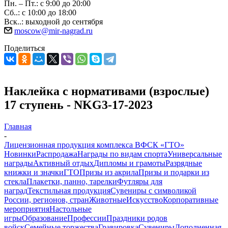
Пн. – Пт.: с 9:00 до 20:00
Сб..: с 10:00 до 18:00
Вск..: выходной до сентября
moscow@mir-nagrad.ru
Поделиться
Наклейка с нормативами (взрослые)
17 ступень - NKG3-17-2023
Главная
-
Лицензионная продукция комплекса ВФСК «ГТО»
Новинки
Распродажа
Награды по видам спорта
Универсальные
награды
Активный отдых
Дипломы и грамоты
Разрядные
книжки и значки
ГТО
Призы из акрила
Призы и подарки из
стекла
Плакетки, панно, тарелки
Футляры для
наград
Текстильная продукция
Сувениры с символикой
России, регионов, стран
Животные
Искусство
Корпоративные
мероприятия
Настольные
игры
Образование
Профессии
Праздники родов
войск
Семейные торжества
Гравировка
Сувениры
Дополненная