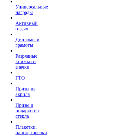
Универсальные
награды
Активный
отдых
Дипломы и
грамоты
Разрядные
книжки и
значки
ГТО
Призы из
акрила
Призы и
подарки из
стекла
Плакетки,
панно, тарелки