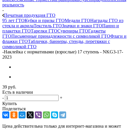
реальность
-
Печатная продукция ГТО
95 лет ГТО
Кубки и призы ГТО
Медали ГТО
Награды ГТО из
стекла и акрила
Текстиль ГТО
Значки и знаки ГТО
Панно и
плакетки ГТО
Тарелки ГТО
Сувениры ГТО
Гаджеты
ГТО
Письменные принадлежности с символикой ГТО
Флаги и
флажки ГТО
Таблички, баннеры, стенды, перетяжки с
символикой ГТО
-
Наклейка с нормативами (взрослые) 17 ступень - NKG3-17-
2023
39
руб.
Есть в наличии
-
+
Купить
Поделиться
Цена действительна только для интернет-магазина и может