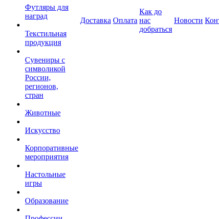
Футляры для
Как до
наград
Доставка
Оплата
нас
Новости
Кон
добраться
Текстильная
продукция
Сувениры с
символикой
России,
регионов,
стран
Животные
Искусство
Корпоративные
мероприятия
Настольные
игры
Образование
Профессии