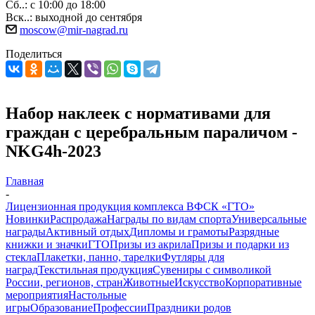
Сб..: с 10:00 до 18:00
Вск..: выходной до сентября
moscow@mir-nagrad.ru
Поделиться
Набор наклеек с нормативами для
граждан с церебральным параличом -
NKG4h-2023
Главная
-
Лицензионная продукция комплекса ВФСК «ГТО»
Новинки
Распродажа
Награды по видам спорта
Универсальные
награды
Активный отдых
Дипломы и грамоты
Разрядные
книжки и значки
ГТО
Призы из акрила
Призы и подарки из
стекла
Плакетки, панно, тарелки
Футляры для
наград
Текстильная продукция
Сувениры с символикой
России, регионов, стран
Животные
Искусство
Корпоративные
мероприятия
Настольные
игры
Образование
Профессии
Праздники родов