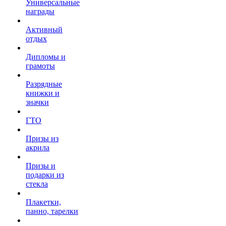
Универсальные
награды
Активный
отдых
Дипломы и
грамоты
Разрядные
книжки и
значки
ГТО
Призы из
акрила
Призы и
подарки из
стекла
Плакетки,
панно, тарелки