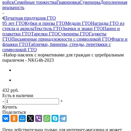
войск
Семейные торжества
Гравировка
Сувениры
Дополненная
реальность
-
Печатная продукция ГТО
95 лет ГТО
Кубки и призы ГТО
Медали ГТО
Награды ГТО из
стекла и акрила
Текстиль ГТО
Значки и знаки ГТО
Панно и
плакетки ГТО
Тарелки ГТО
Сувениры ГТО
Гаджеты
ГТО
Письменные принадлежности с символикой ГТО
Флаги и
флажки ГТО
Таблички, баннеры, стенды, перетяжки с
символикой ГТО
-
Набор наклеек с нормативами для граждан с церебральным
параличом - NKG4h-2023
432
руб.
Есть в наличии
-
+
Купить
Поделиться
Цена действительна только для интернет-магазина и может