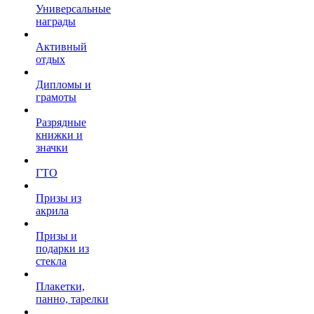
Универсальные
награды
Активный
отдых
Дипломы и
грамоты
Разрядные
книжки и
значки
ГТО
Призы из
акрила
Призы и
подарки из
стекла
Плакетки,
панно, тарелки