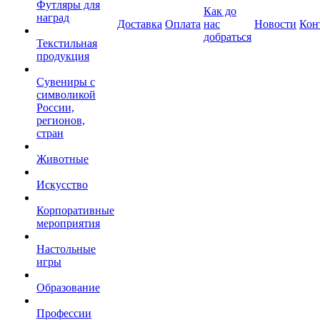
Футляры для
Как до
наград
Доставка
Оплата
нас
Новости
Кон
добраться
Текстильная
продукция
Сувениры с
символикой
России,
регионов,
стран
Животные
Искусство
Корпоративные
мероприятия
Настольные
игры
Образование
Профессии