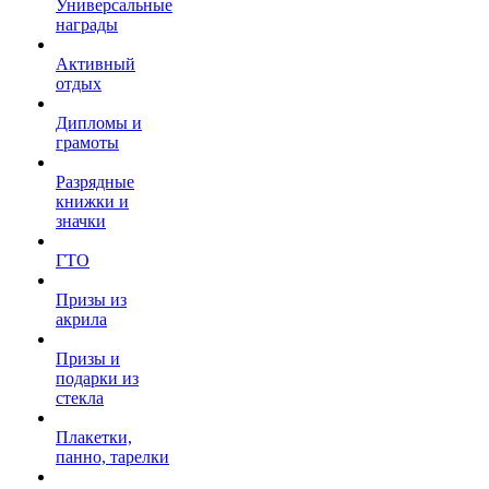
Универсальные
награды
Активный
отдых
Дипломы и
грамоты
Разрядные
книжки и
значки
ГТО
Призы из
акрила
Призы и
подарки из
стекла
Плакетки,
панно, тарелки