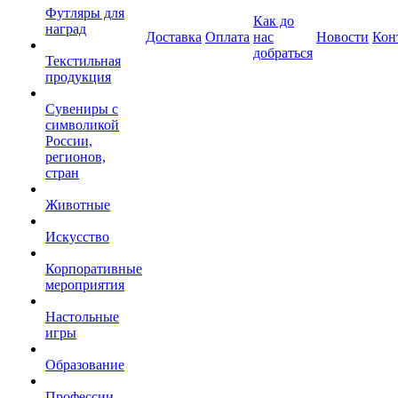
Футляры для
Как до
наград
Доставка
Оплата
нас
Новости
Кон
добраться
Текстильная
продукция
Сувениры с
символикой
России,
регионов,
стран
Животные
Искусство
Корпоративные
мероприятия
Настольные
игры
Образование
Профессии