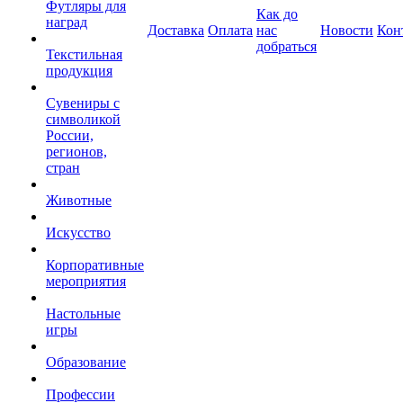
Футляры для
Как до
наград
Доставка
Оплата
нас
Новости
Кон
добраться
Текстильная
продукция
Сувениры с
символикой
России,
регионов,
стран
Животные
Искусство
Корпоративные
мероприятия
Настольные
игры
Образование
Профессии