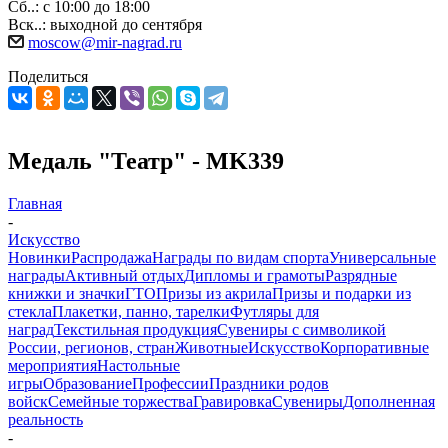
Сб..: с 10:00 до 18:00
Вск..: выходной до сентября
moscow@mir-nagrad.ru
Поделиться
Медаль "Театр" - MK339
Главная
-
Искусство
Новинки
Распродажа
Награды по видам спорта
Универсальные
награды
Активный отдых
Дипломы и грамоты
Разрядные
книжки и значки
ГТО
Призы из акрила
Призы и подарки из
стекла
Плакетки, панно, тарелки
Футляры для
наград
Текстильная продукция
Сувениры с символикой
России, регионов, стран
Животные
Искусство
Корпоративные
мероприятия
Настольные
игры
Образование
Профессии
Праздники родов
войск
Семейные торжества
Гравировка
Сувениры
Дополненная
реальность
-