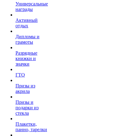
Универсальные
награды
Активный
отдых
Дипломы и
грамоты
Разрядные
книжки и
значки
ГТО
Призы из
акрила
Призы и
подарки из
стекла
Плакетки,
панно, тарелки