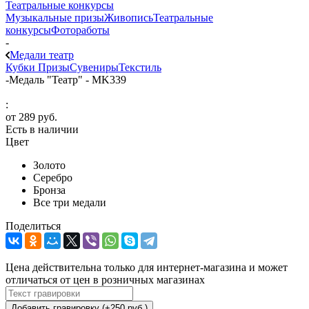
Театральные конкурсы
Музыкальные призы
Живопись
Театральные
конкурсы
Фотоработы
-
Медали театр
Кубки
Призы
Сувениры
Текстиль
-
Медаль "Театр" - MK339
:
от
289 руб.
Есть в наличии
Цвет
Золото
Серебро
Бронза
Все три медали
Поделиться
Цена действительна только для интернет-магазина и может
отличаться от цен в розничных магазинах
Добавить гравировку (+250 руб.)