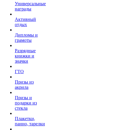
Универсальные
награды
Активный
отдых
Дипломы и
грамоты
Разрядные
книжки и
значки
ГТО
Призы из
акрила
Призы и
подарки из
стекла
Плакетки,
панно, тарелки