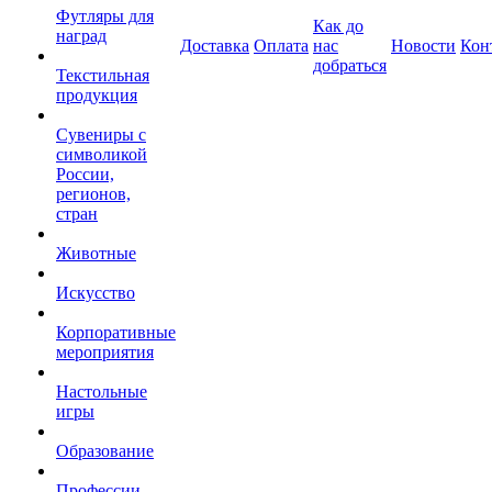
Футляры для
Как до
наград
Доставка
Оплата
нас
Новости
Кон
добраться
Текстильная
продукция
Сувениры с
символикой
России,
регионов,
стран
Животные
Искусство
Корпоративные
мероприятия
Настольные
игры
Образование
Профессии