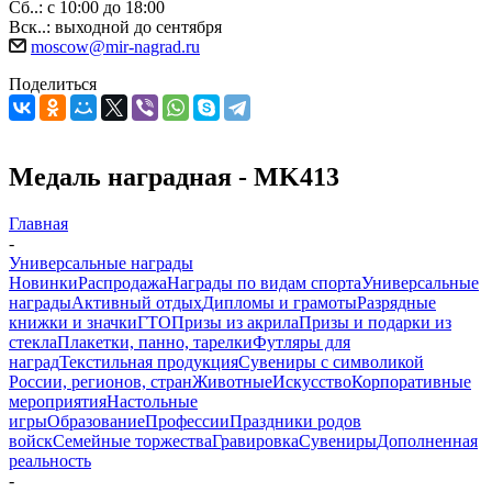
Сб..: с 10:00 до 18:00
Вск..: выходной до сентября
moscow@mir-nagrad.ru
Поделиться
Медаль наградная - MK413
Главная
-
Универсальные награды
Новинки
Распродажа
Награды по видам спорта
Универсальные
награды
Активный отдых
Дипломы и грамоты
Разрядные
книжки и значки
ГТО
Призы из акрила
Призы и подарки из
стекла
Плакетки, панно, тарелки
Футляры для
наград
Текстильная продукция
Сувениры с символикой
России, регионов, стран
Животные
Искусство
Корпоративные
мероприятия
Настольные
игры
Образование
Профессии
Праздники родов
войск
Семейные торжества
Гравировка
Сувениры
Дополненная
реальность
-