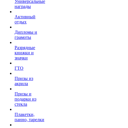
Универсальные
награды
Активный
отдых
Дипломы и
грамоты
Разрядные
книжки и
значки
ГТО
Призы из
акрила
Призы и
подарки из
стекла
Плакетки,
панно, тарелки