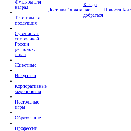
Футляры для
Как до
наград
Доставка
Оплата
нас
Новости
Кон
добраться
Текстильная
продукция
Сувениры с
символикой
России,
регионов,
стран
Животные
Искусство
Корпоративные
мероприятия
Настольные
игры
Образование
Профессии