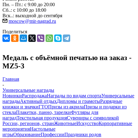
Пн. – Пт.: с 9:00 до 20:00
Сб..: с 10:00 до 18:00
Вск..: выходной до сентября
moscow@mir-nagrad.ru
Поделиться
Медаль с объёмной печатью на заказ -
MZ5-3
Главная
-
Универсальные награды
Новинки
Распродажа
Награды по видам спорта
Универсальные
награды
Активный отдых
Дипломы и грамоты
Разрядные
книжки и значки
ГТО
Призы из акрила
Призы и подарки из
стекла
Плакетки, панно, тарелки
Футляры для
наград
Текстильная продукция
Сувениры с символикой
России, регионов, стран
Животные
Искусство
Корпоративные
мероприятия
Настольные
игры
Образование
Профессии
Праздники родов