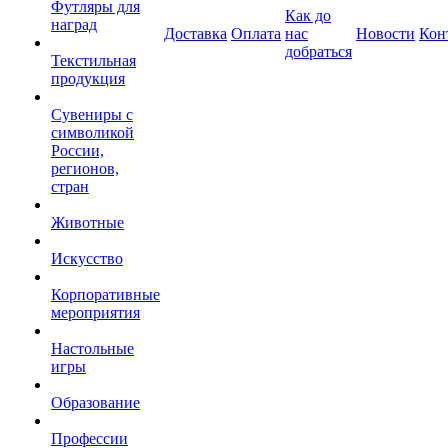
Футляры для
Как до
наград
Доставка
Оплата
нас
Новости
Кон
добраться
Текстильная
продукция
Сувениры с
символикой
России,
регионов,
стран
Животные
Искусство
Корпоративные
мероприятия
Настольные
игры
Образование
Профессии