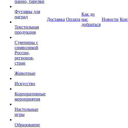
панно, тарелки
Футляры для
Как до
наград
Доставка
Оплата
нас
Новости
Кон
добраться
Текстильная
продукция
Сувениры с
символикой
России,
регионов,
стран
Животные
Искусство
Корпоративные
мероприятия
Настольные
игры
Образование