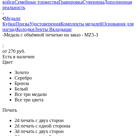
войск
Семейные торжества
Гравировка
Сувениры
Дополненная
реальность
-
Медали
Кубки
Призы
Удостоверения
Комплекты медалей
Основания для
наград
Колодки
Ленты
Вкладыши
-
Медаль с объёмной печатью на заказ - MZ5-3
:
от
270 руб.
Есть в наличии
Цвет
Золото
Серебро
Бронза
Белый
Все три медали
Все три цвета
Печать
2d печать с двух сторон
2d печать с одной стороны
3d печать с двух сторон