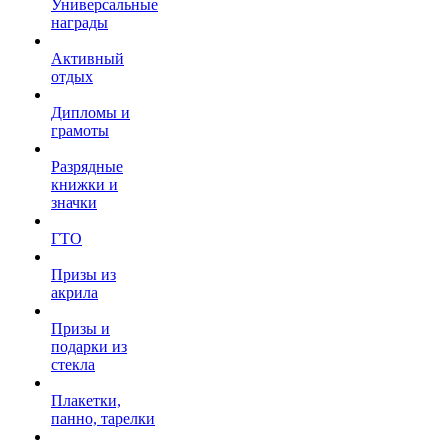
Универсальные
награды
Активный
отдых
Дипломы и
грамоты
Разрядные
книжки и
значки
ГТО
Призы из
акрила
Призы и
подарки из
стекла
Плакетки,
панно, тарелки