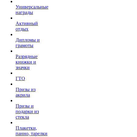
Универсальные
награды
Активный
отдых
Дипломы и
грамоты
Разрядные
книжки и
значки
ГТО
Призы из
акрила
Призы и
подарки из
стекла
Плакетки,
панно, тарелки