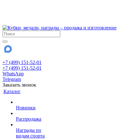
!!! Внимание !!!
6 и 7 августа - магазин работает до 18:00
15 августа - выходной
До сентября Воскресенье - выходной день.
+7 (499) 151-52-01
+7 (499) 151-52-01
WhatsApp
Telegram
Заказать звонок
Каталог
Новинки
Распродажа
Награды по
видам спорта