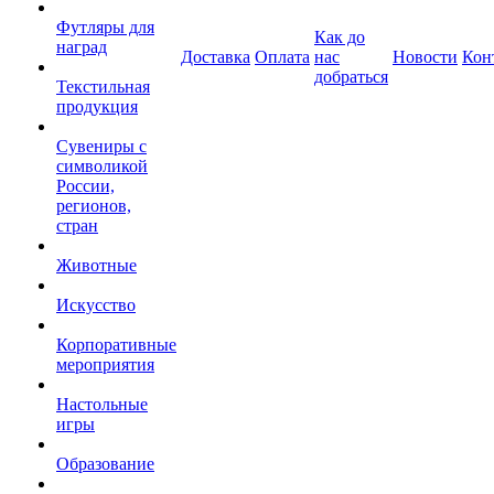
Футляры для
Как до
наград
Доставка
Оплата
нас
Новости
Кон
добраться
Текстильная
продукция
Сувениры с
символикой
России,
регионов,
стран
Животные
Искусство
Корпоративные
мероприятия
Настольные
игры
Образование