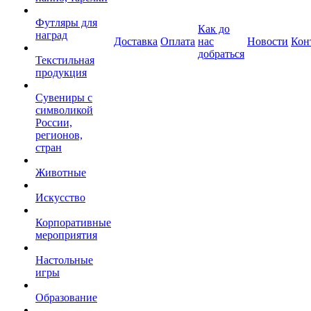
Футляры для
Как до
наград
Доставка
Оплата
нас
Новости
Кон
добраться
Текстильная
продукция
Сувениры с
символикой
России,
регионов,
стран
Животные
Искусство
Корпоративные
мероприятия
Настольные
игры
Образование