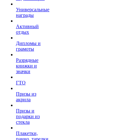
Универсальные
награды
Активный
отдых
Дипломы и
грамоты
Разрядные
книжки и
значки
ГТО
Призы из
акрила
Призы и
подарки из
стекла
Плакетки,
панно, тарелки