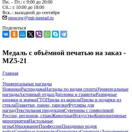
Пн. – Пт.: с 9:00 до 20:00
Сб..: с 10:00 до 18:00
Вск..: выходной до сентября
moscow@mir-nagrad.ru
Поделиться
Медаль с объёмной печатью на заказ -
MZ5-21
Главная
-
Универсальные награды
Новинки
Распродажа
Награды по видам спорта
Универсальные
награды
Активный отдых
Дипломы и грамоты
Разрядные
книжки и значки
ГТО
Призы из акрила
Призы и подарки из
стекла
Плакетки, панно, тарелки
Футляры для
наград
Текстильная продукция
Сувениры с символикой
России, регионов, стран
Животные
Искусство
Корпоративные
мероприятия
Настольные
игры
Образование
Профессии
Праздники родов
войск
Семейные торжества
Гравировка
Сувениры
Дополненная