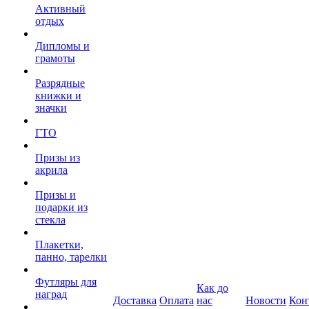
Активный
отдых
Дипломы и
грамоты
Разрядные
книжки и
значки
ГТО
Призы из
акрила
Призы и
подарки из
стекла
Плакетки,
панно, тарелки
Футляры для
Как до
наград
Доставка
Оплата
нас
Новости
Кон