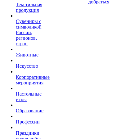
добраться
Текстильная
продукция
Сувениры с
символикой
России,
регионов,
стран
Животные
Искусство
Корпоративные
мероприятия
Настольные
игры
Образование
Профессии
Праздники
родов войск