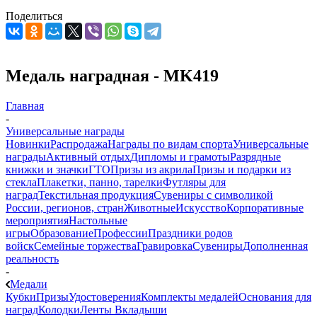
Поделиться
Медаль наградная - MK419
Главная
-
Универсальные награды
Новинки
Распродажа
Награды по видам спорта
Универсальные
награды
Активный отдых
Дипломы и грамоты
Разрядные
книжки и значки
ГТО
Призы из акрила
Призы и подарки из
стекла
Плакетки, панно, тарелки
Футляры для
наград
Текстильная продукция
Сувениры с символикой
России, регионов, стран
Животные
Искусство
Корпоративные
мероприятия
Настольные
игры
Образование
Профессии
Праздники родов
войск
Семейные торжества
Гравировка
Сувениры
Дополненная
реальность
-
Медали
Кубки
Призы
Удостоверения
Комплекты медалей
Основания для
наград
Колодки
Ленты
Вкладыши