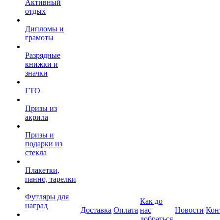
Активный
отдых
Дипломы и
грамоты
Разрядные
книжки и
значки
ГТО
Призы из
акрила
Призы и
подарки из
стекла
Плакетки,
панно, тарелки
Футляры для
Как до
наград
Доставка
Оплата
нас
Новости
Кон
добраться