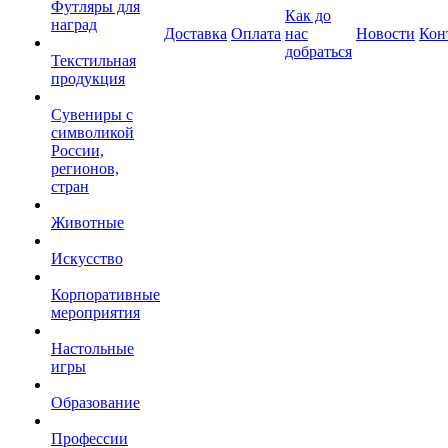
Футляры для
Как до
наград
Доставка
Оплата
нас
Новости
Кон
добраться
Текстильная
продукция
Сувениры с
символикой
России,
регионов,
стран
Животные
Искусство
Корпоративные
мероприятия
Настольные
игры
Образование
Профессии