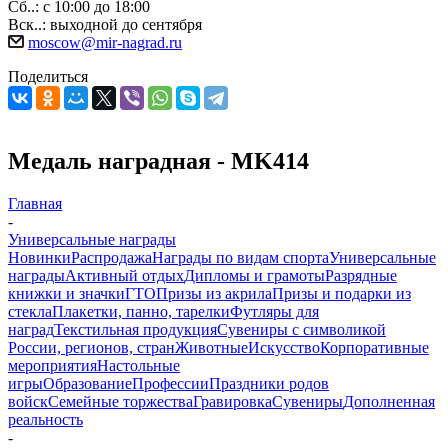
Сб..: с 10:00 до 18:00
Вск..: выходной до сентября
moscow@mir-nagrad.ru
Поделиться
Медаль наградная - MK414
Главная
-
Универсальные награды
Новинки
Распродажа
Награды по видам спорта
Универсальные
награды
Активный отдых
Дипломы и грамоты
Разрядные
книжки и значки
ГТО
Призы из акрила
Призы и подарки из
стекла
Плакетки, панно, тарелки
Футляры для
наград
Текстильная продукция
Сувениры с символикой
России, регионов, стран
Животные
Искусство
Корпоративные
мероприятия
Настольные
игры
Образование
Профессии
Праздники родов
войск
Семейные торжества
Гравировка
Сувениры
Дополненная
реальность
-