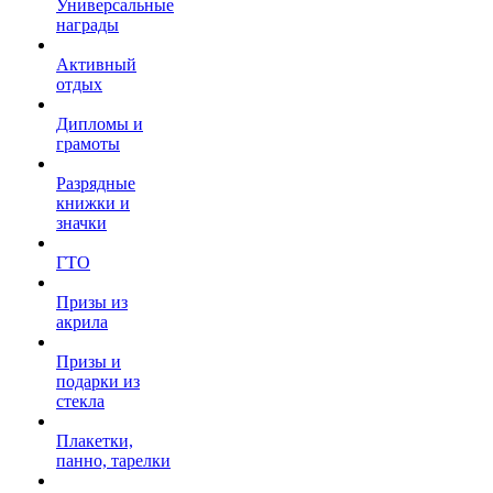
Универсальные
награды
Активный
отдых
Дипломы и
грамоты
Разрядные
книжки и
значки
ГТО
Призы из
акрила
Призы и
подарки из
стекла
Плакетки,
панно, тарелки