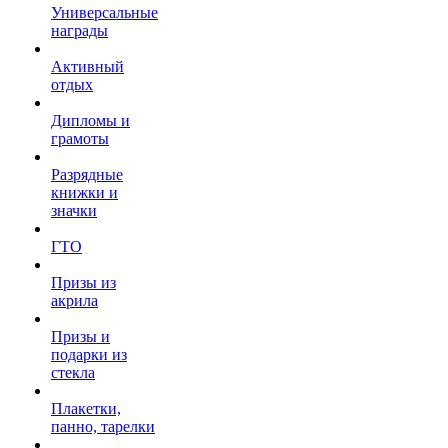
Универсальные
награды
Активный
отдых
Дипломы и
грамоты
Разрядные
книжки и
значки
ГТО
Призы из
акрила
Призы и
подарки из
стекла
Плакетки,
панно, тарелки