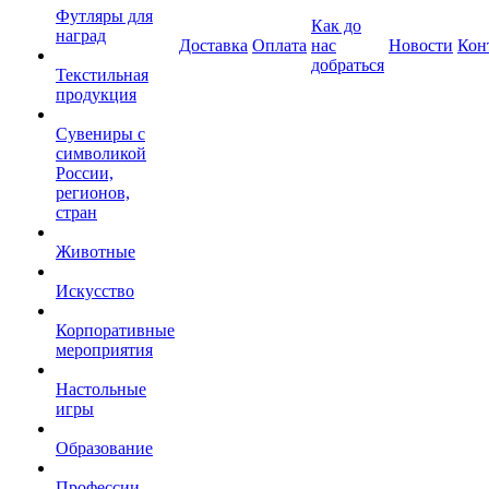
Футляры для
Как до
наград
Доставка
Оплата
нас
Новости
Кон
добраться
Текстильная
продукция
Сувениры с
символикой
России,
регионов,
стран
Животные
Искусство
Корпоративные
мероприятия
Настольные
игры
Образование
Профессии