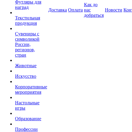
Футляры для
Как до
наград
Доставка
Оплата
нас
Новости
Кон
добраться
Текстильная
продукция
Сувениры с
символикой
России,
регионов,
стран
Животные
Искусство
Корпоративные
мероприятия
Настольные
игры
Образование
Профессии