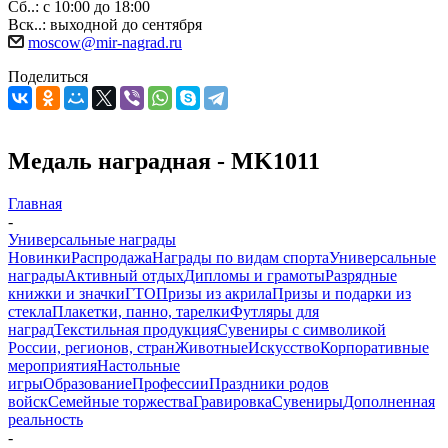
Сб..: с 10:00 до 18:00
Вск..: выходной до сентября
moscow@mir-nagrad.ru
Поделиться
Медаль наградная - MK1011
Главная
-
Универсальные награды
Новинки
Распродажа
Награды по видам спорта
Универсальные
награды
Активный отдых
Дипломы и грамоты
Разрядные
книжки и значки
ГТО
Призы из акрила
Призы и подарки из
стекла
Плакетки, панно, тарелки
Футляры для
наград
Текстильная продукция
Сувениры с символикой
России, регионов, стран
Животные
Искусство
Корпоративные
мероприятия
Настольные
игры
Образование
Профессии
Праздники родов
войск
Семейные торжества
Гравировка
Сувениры
Дополненная
реальность
-