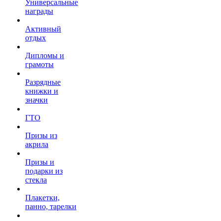
Универсальные
награды
Активный
отдых
Дипломы и
грамоты
Разрядные
книжки и
значки
ГТО
Призы из
акрила
Призы и
подарки из
стекла
Плакетки,
панно, тарелки