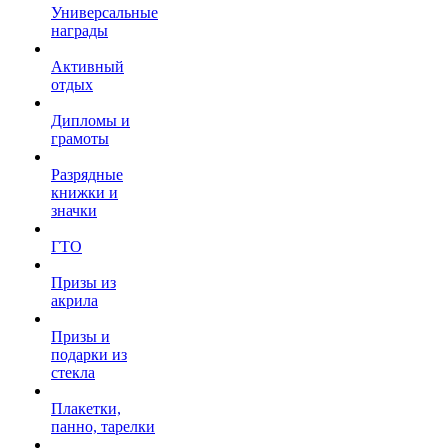
Универсальные
награды
Активный
отдых
Дипломы и
грамоты
Разрядные
книжки и
значки
ГТО
Призы из
акрила
Призы и
подарки из
стекла
Плакетки,
панно, тарелки