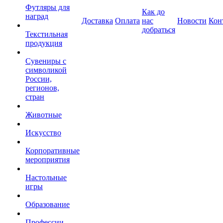
Футляры для
Как до
наград
Доставка
Оплата
нас
Новости
Кон
добраться
Текстильная
продукция
Сувениры с
символикой
России,
регионов,
стран
Животные
Искусство
Корпоративные
мероприятия
Настольные
игры
Образование
Профессии