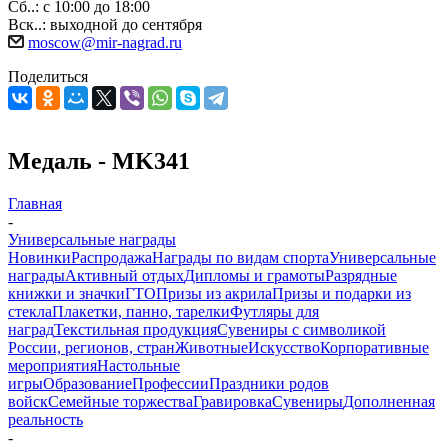
Сб..: с 10:00 до 18:00
Вск..: выходной до сентября
moscow@mir-nagrad.ru
Поделиться
Медаль - MK341
Главная
-
Универсальные награды
Новинки
Распродажа
Награды по видам спорта
Универсальные
награды
Активный отдых
Дипломы и грамоты
Разрядные
книжки и значки
ГТО
Призы из акрила
Призы и подарки из
стекла
Плакетки, панно, тарелки
Футляры для
наград
Текстильная продукция
Сувениры с символикой
России, регионов, стран
Животные
Искусство
Корпоративные
мероприятия
Настольные
игры
Образование
Профессии
Праздники родов
войск
Семейные торжества
Гравировка
Сувениры
Дополненная
реальность
-