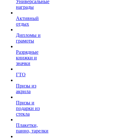
Универсальные
награды
Активный
отдых
Дипломы и
грамоты
Разрядные
книжки и
значки
ГТО
Призы из
акрила
Призы и
подарки из
стекла
Плакетки,
панно, тарелки