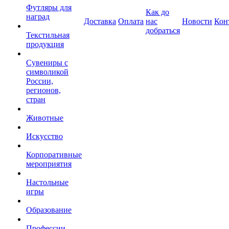
Футляры для
Как до
наград
Доставка
Оплата
нас
Новости
Кон
добраться
Текстильная
продукция
Сувениры с
символикой
России,
регионов,
стран
Животные
Искусство
Корпоративные
мероприятия
Настольные
игры
Образование
Профессии