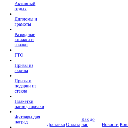
Активный
отдых
Дипломы и
грамоты
Разрядные
книжки и
значки
ГТО
Призы из
акрила
Призы и
подарки из
стекла
Плакетки,
панно, тарелки
Футляры для
Как до
наград
Доставка
Оплата
нас
Новости
Кон