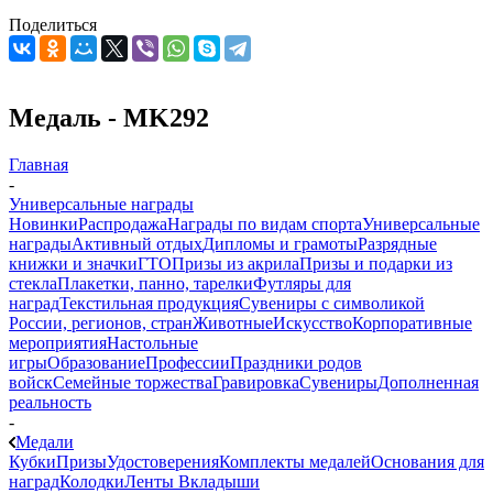
Поделиться
Медаль - MK292
Главная
-
Универсальные награды
Новинки
Распродажа
Награды по видам спорта
Универсальные
награды
Активный отдых
Дипломы и грамоты
Разрядные
книжки и значки
ГТО
Призы из акрила
Призы и подарки из
стекла
Плакетки, панно, тарелки
Футляры для
наград
Текстильная продукция
Сувениры с символикой
России, регионов, стран
Животные
Искусство
Корпоративные
мероприятия
Настольные
игры
Образование
Профессии
Праздники родов
войск
Семейные торжества
Гравировка
Сувениры
Дополненная
реальность
-
Медали
Кубки
Призы
Удостоверения
Комплекты медалей
Основания для
наград
Колодки
Ленты
Вкладыши