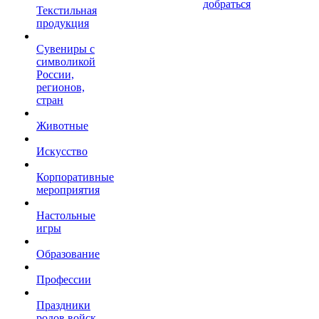
добраться
Текстильная
продукция
Сувениры с
символикой
России,
регионов,
стран
Животные
Искусство
Корпоративные
мероприятия
Настольные
игры
Образование
Профессии
Праздники
родов войск