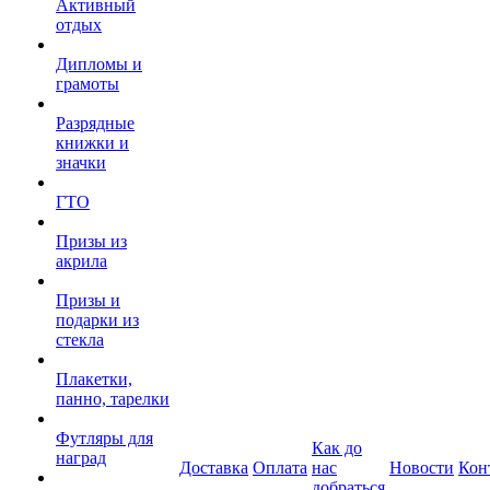
Активный
отдых
Дипломы и
грамоты
Разрядные
книжки и
значки
ГТО
Призы из
акрила
Призы и
подарки из
стекла
Плакетки,
панно, тарелки
Футляры для
Как до
наград
Доставка
Оплата
нас
Новости
Кон
добраться