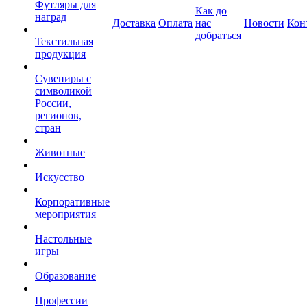
Футляры для
Как до
наград
Доставка
Оплата
нас
Новости
Кон
добраться
Текстильная
продукция
Сувениры с
символикой
России,
регионов,
стран
Животные
Искусство
Корпоративные
мероприятия
Настольные
игры
Образование
Профессии