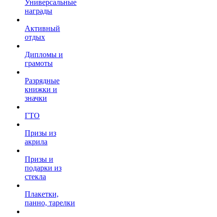
Универсальные
награды
Активный
отдых
Дипломы и
грамоты
Разрядные
книжки и
значки
ГТО
Призы из
акрила
Призы и
подарки из
стекла
Плакетки,
панно, тарелки