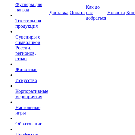
Футляры для
Как до
наград
Доставка
Оплата
нас
Новости
Кон
добраться
Текстильная
продукция
Сувениры с
символикой
России,
регионов,
стран
Животные
Искусство
Корпоративные
мероприятия
Настольные
игры
Образование
Профессии