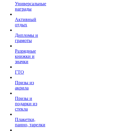
Универсальные
награды
Активный
отдых
Дипломы и
грамоты
Разрядные
книжки и
значки
ГТО
Призы из
акрила
Призы и
подарки из
стекла
Плакетки,
панно, тарелки