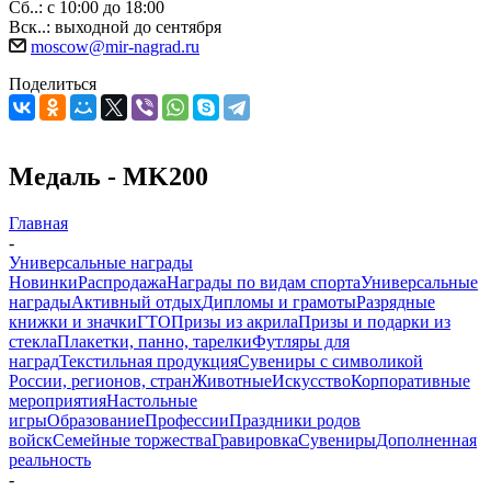
Сб..: с 10:00 до 18:00
Вск..: выходной до сентября
moscow@mir-nagrad.ru
Поделиться
Медаль - MK200
Главная
-
Универсальные награды
Новинки
Распродажа
Награды по видам спорта
Универсальные
награды
Активный отдых
Дипломы и грамоты
Разрядные
книжки и значки
ГТО
Призы из акрила
Призы и подарки из
стекла
Плакетки, панно, тарелки
Футляры для
наград
Текстильная продукция
Сувениры с символикой
России, регионов, стран
Животные
Искусство
Корпоративные
мероприятия
Настольные
игры
Образование
Профессии
Праздники родов
войск
Семейные торжества
Гравировка
Сувениры
Дополненная
реальность
-