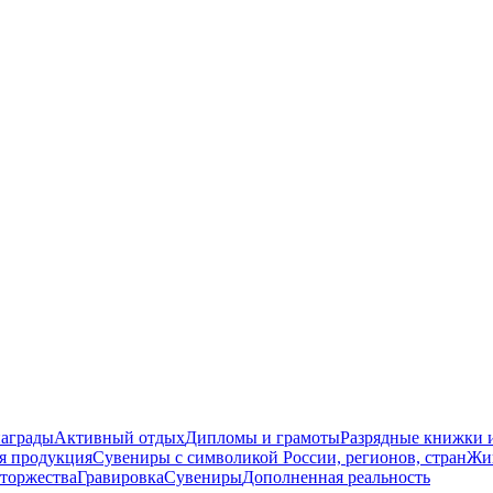
награды
Активный отдых
Дипломы и грамоты
Разрядные книжки и
я продукция
Сувениры с символикой России, регионов, стран
Жи
торжества
Гравировка
Сувениры
Дополненная реальность