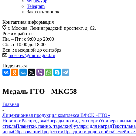
WhatsApp
Telegram
Заказать звонок
Контактная информация
г. Москва, Ленинградский проспект, д. 62.
Режим работы:
Пн. – Пт.: с 9:00 до 20:00
Сб..: с 10:00 до 18:00
Вск..: выходной до сентября
moscow@mir-nagrad.ru
Поделиться
Медаль ГТО - MKG58
Главная
-
Лицензионная продукция комплекса ВФСК «ГТО»
Новинки
Распродажа
Награды по видам спорта
Универсальные 
стекла
Плакетки, панно, тарелки
Футляры для наград
Текстильна
игры
Образование
Профессии
Праздники родов войск
Семейные 