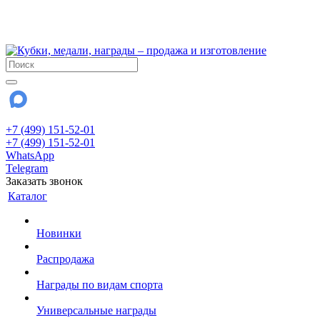
!!! Внимание !!!
28 июля и 3 августа - магазин работает до 18:00
До сентября Воскресенье - выходной день.
+7 (499) 151-52-01
+7 (499) 151-52-01
WhatsApp
Telegram
Заказать звонок
Каталог
Новинки
Распродажа
Награды по видам спорта
Универсальные награды