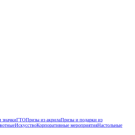
 значки
ГТО
Призы из акрила
Призы и подарки из
вотные
Искусство
Корпоративные мероприятия
Настольные