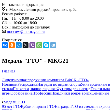
Контактная информация
г. Москва, Ленинградский проспект, д. 62.
Режим работы:
Пн. – Пт.: с 9:00 до 20:00
Сб..: с 10:00 до 18:00
Вск..: выходной до сентября
moscow@mir-nagrad.ru
Поделиться
Медаль "ГТО" - MKG21
Главная
-
Лицензионная продукция комплекса ВФСК «ГТО»
Новинки
Распродажа
Награды по видам спорта
Универсальные 
стекла
Плакетки, панно, тарелки
Футляры для наград
Текстильна
игры
Образование
Профессии
Праздники родов войск
Семейные 
-
Медали ГТО
95 лет ГТО
Кубки и призы ГТО
Награды ГТО из стекла и акрил