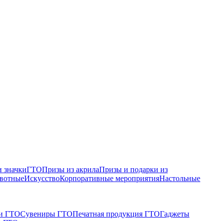
 значки
ГТО
Призы из акрила
Призы и подарки из
вотные
Искусство
Корпоративные мероприятия
Настольные
и ГТО
Сувениры ГТО
Печатная продукция ГТО
Гаджеты