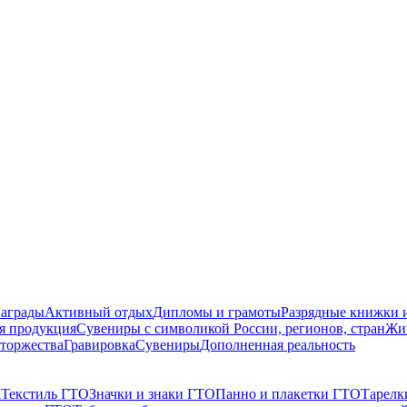
награды
Активный отдых
Дипломы и грамоты
Разрядные книжки и
я продукция
Сувениры с символикой России, регионов, стран
Жи
торжества
Гравировка
Сувениры
Дополненная реальность
а
Текстиль ГТО
Значки и знаки ГТО
Панно и плакетки ГТО
Тарелк