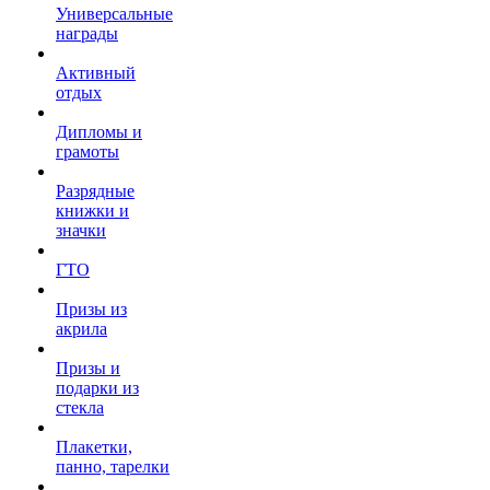
Универсальные
награды
Активный
отдых
Дипломы и
грамоты
Разрядные
книжки и
значки
ГТО
Призы из
акрила
Призы и
подарки из
стекла
Плакетки,
панно, тарелки