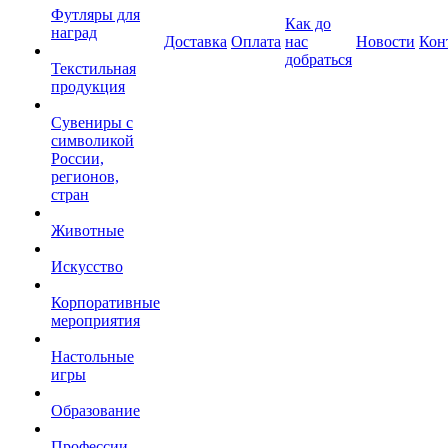
Футляры для
Как до
наград
Доставка
Оплата
нас
Новости
Кон
добраться
Текстильная
продукция
Сувениры с
символикой
России,
регионов,
стран
Животные
Искусство
Корпоративные
мероприятия
Настольные
игры
Образование
Профессии