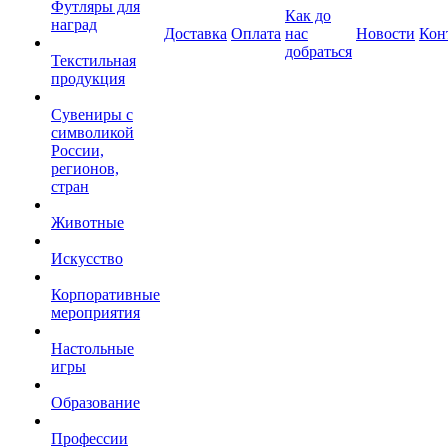
Футляры для
Как до
наград
Доставка
Оплата
нас
Новости
Кон
добраться
Текстильная
продукция
Сувениры с
символикой
России,
регионов,
стран
Животные
Искусство
Корпоративные
мероприятия
Настольные
игры
Образование
Профессии