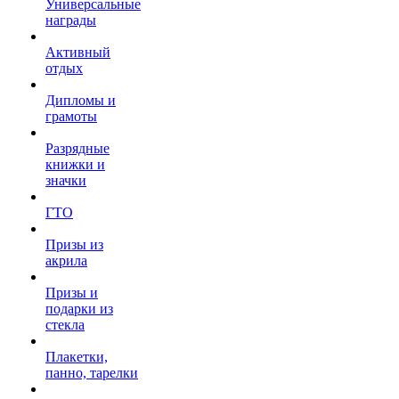
Универсальные
награды
Активный
отдых
Дипломы и
грамоты
Разрядные
книжки и
значки
ГТО
Призы из
акрила
Призы и
подарки из
стекла
Плакетки,
панно, тарелки