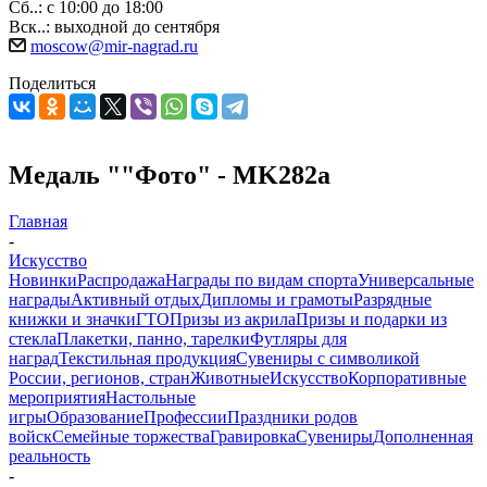
Сб..: с 10:00 до 18:00
Вск..: выходной до сентября
moscow@mir-nagrad.ru
Поделиться
Медаль ""Фото" - MK282a
Главная
-
Искусство
Новинки
Распродажа
Награды по видам спорта
Универсальные
награды
Активный отдых
Дипломы и грамоты
Разрядные
книжки и значки
ГТО
Призы из акрила
Призы и подарки из
стекла
Плакетки, панно, тарелки
Футляры для
наград
Текстильная продукция
Сувениры с символикой
России, регионов, стран
Животные
Искусство
Корпоративные
мероприятия
Настольные
игры
Образование
Профессии
Праздники родов
войск
Семейные торжества
Гравировка
Сувениры
Дополненная
реальность
-