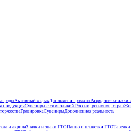
награды
Активный отдых
Дипломы и грамоты
Разрядные книжки и
я продукция
Сувениры с символикой России, регионов, стран
Жи
торжества
Гравировка
Сувениры
Дополненная реальность
кла и акрила
Значки и знаки ГТО
Панно и плакетки ГТО
Тарелки