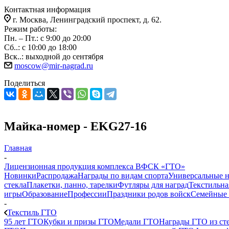
Контактная информация
г. Москва, Ленинградский проспект, д. 62.
Режим работы:
Пн. – Пт.: с 9:00 до 20:00
Сб..: с 10:00 до 18:00
Вск..: выходной до сентября
moscow@mir-nagrad.ru
Поделиться
Майка-номер - EKG27-16
Главная
-
Лицензионная продукция комплекса ВФСК «ГТО»
Новинки
Распродажа
Награды по видам спорта
Универсальные 
стекла
Плакетки, панно, тарелки
Футляры для наград
Текстильна
игры
Образование
Профессии
Праздники родов войск
Семейные 
-
Текстиль ГТО
95 лет ГТО
Кубки и призы ГТО
Медали ГТО
Награды ГТО из сте