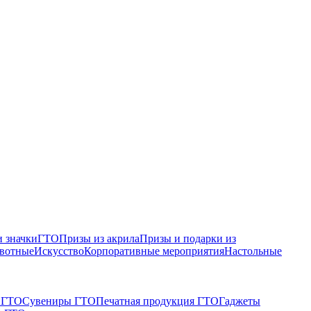
 значки
ГТО
Призы из акрила
Призы и подарки из
вотные
Искусство
Корпоративные мероприятия
Настольные
 ГТО
Сувениры ГТО
Печатная продукция ГТО
Гаджеты