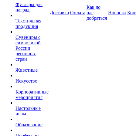
Футляры для
Как до
наград
Доставка
Оплата
нас
Новости
Кон
добраться
Текстильная
продукция
Сувениры с
символикой
России,
регионов,
стран
Животные
Искусство
Корпоративные
мероприятия
Настольные
игры
Образование
Профессии