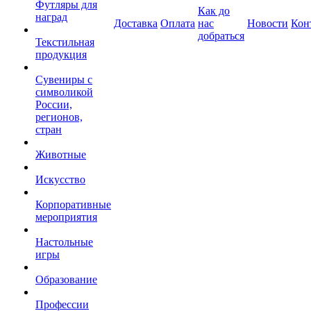
Футляры для
Как до
наград
Доставка
Оплата
нас
Новости
Кон
добраться
Текстильная
продукция
Сувениры с
символикой
России,
регионов,
стран
Животные
Искусство
Корпоративные
мероприятия
Настольные
игры
Образование
Профессии