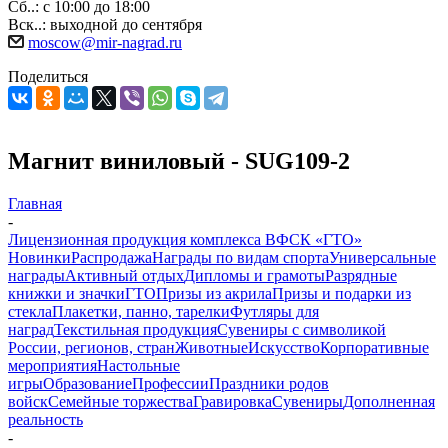
Сб..: с 10:00 до 18:00
Вск..: выходной до сентября
moscow@mir-nagrad.ru
Поделиться
Магнит виниловый - SUG109-2
Главная
-
Лицензионная продукция комплекса ВФСК «ГТО»
Новинки
Распродажа
Награды по видам спорта
Универсальные
награды
Активный отдых
Дипломы и грамоты
Разрядные
книжки и значки
ГТО
Призы из акрила
Призы и подарки из
стекла
Плакетки, панно, тарелки
Футляры для
наград
Текстильная продукция
Сувениры с символикой
России, регионов, стран
Животные
Искусство
Корпоративные
мероприятия
Настольные
игры
Образование
Профессии
Праздники родов
войск
Семейные торжества
Гравировка
Сувениры
Дополненная
реальность
-