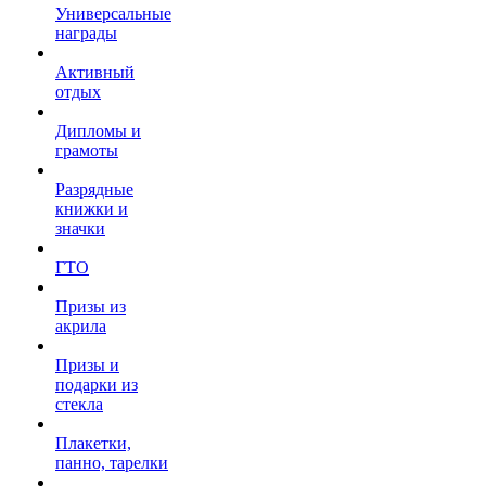
Универсальные
награды
Активный
отдых
Дипломы и
грамоты
Разрядные
книжки и
значки
ГТО
Призы из
акрила
Призы и
подарки из
стекла
Плакетки,
панно, тарелки