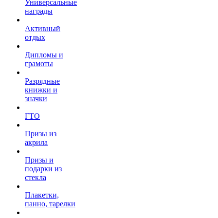
Универсальные
награды
Активный
отдых
Дипломы и
грамоты
Разрядные
книжки и
значки
ГТО
Призы из
акрила
Призы и
подарки из
стекла
Плакетки,
панно, тарелки