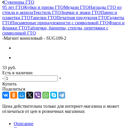
Сувениры ГТО
95 лет ГТО
Кубки и призы ГТО
Медали ГТО
Награды ГТО из
стекла и акрила
Текстиль ГТО
Значки и знаки ГТО
Панно и
плакетки ГТО
Тарелки ГТО
Печатная продукция ГТО
Гаджеты
ГТО
Письменные принадлежности с символикой ГТО
Флаги и
флажки ГТО
Таблички, баннеры, стенды, перетяжки с
символикой ГТО
-
Магнит виниловый - SUG109-2
33
руб.
Есть в наличии
-
+
Купить
Поделиться
Цена действительна только для интернет-магазина и может
отличаться от цен в розничных магазинах
Описание