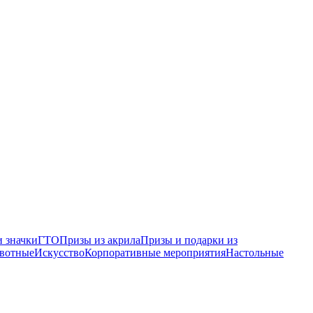
 значки
ГТО
Призы из акрила
Призы и подарки из
вотные
Искусство
Корпоративные мероприятия
Настольные