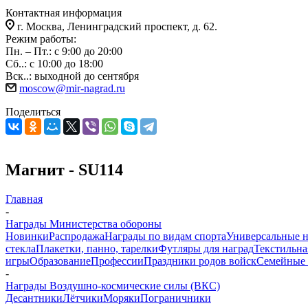
Контактная информация
г. Москва, Ленинградский проспект, д. 62.
Режим работы:
Пн. – Пт.: с 9:00 до 20:00
Сб..: с 10:00 до 18:00
Вск..: выходной до сентября
moscow@mir-nagrad.ru
Поделиться
Магнит - SU114
Главная
-
Награды Министерства обороны
Новинки
Распродажа
Награды по видам спорта
Универсальные 
стекла
Плакетки, панно, тарелки
Футляры для наград
Текстильна
игры
Образование
Профессии
Праздники родов войск
Семейные 
-
Награды Воздушно-космические силы (ВКС)
Десантники
Лётчики
Моряки
Пограничники