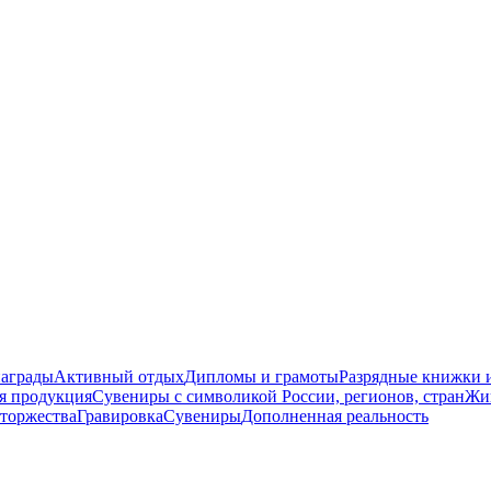
награды
Активный отдых
Дипломы и грамоты
Разрядные книжки и
я продукция
Сувениры с символикой России, регионов, стран
Жи
торжества
Гравировка
Сувениры
Дополненная реальность