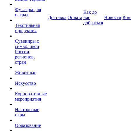
Футляры для
Как до
наград
Доставка
Оплата
нас
Новости
Кон
добраться
Текстильная
продукция
Сувениры с
символикой
России,
регионов,
стран
Животные
Искусство
Корпоративные
мероприятия
Настольные
игры
Образование