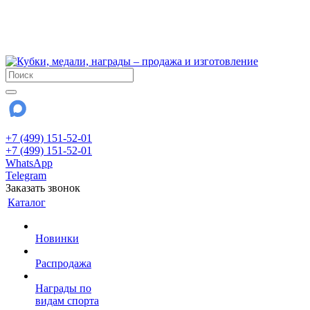
!!! Внимание !!!
6 и 7 августа - магазин работает до 18:00
15 августа - выходной
До сентября Воскресенье - выходной день.
+7 (499) 151-52-01
+7 (499) 151-52-01
WhatsApp
Telegram
Заказать звонок
Каталог
Новинки
Распродажа
Награды по
видам спорта