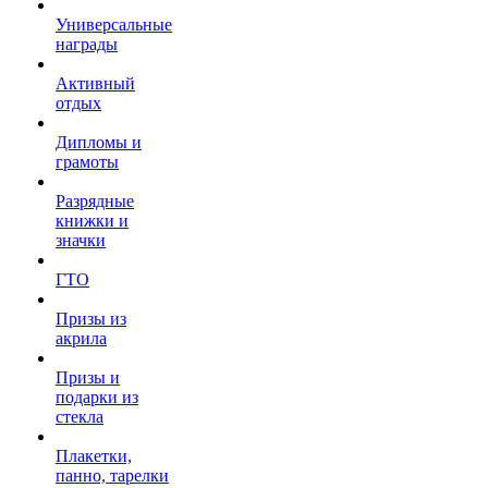
Универсальные
награды
Активный
отдых
Дипломы и
грамоты
Разрядные
книжки и
значки
ГТО
Призы из
акрила
Призы и
подарки из
стекла
Плакетки,
панно, тарелки