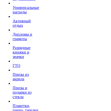
Универсальные
награды
Активный
отдых
Дипломы и
грамоты
Разрядные
книжки и
значки
ГТО
Призы из
акрила
Призы и
подарки из
стекла
Плакетки,
панно, тарелки