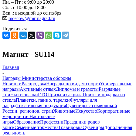
Пн. – Пт.: с 9:00 до 20:00
Сб..: с 10:00 до 18:00
Вск..: выходной до сентября
moscow@mir-nagrad.ru
Поделиться
Магнит - SU114
Главная
-
Награды Министерства обороны
Новинки
Распродажа
Награды по видам спорта
Универсальные
награды
Активный отдых
Дипломы и грамоты
Разрядные
книжки и значки
ГТО
Призы из акрила
Призы и подарки из
стекла
Плакетки, панно, тарелки
Футляры для
наград
Текстильная продукция
Сувениры с символикой
России, регионов, стран
Животные
Искусство
Корпоративные
мероприятия
Настольные
игры
Образование
Профессии
Праздники родов
войск
Семейные торжества
Гравировка
Сувениры
Дополненная
реальность