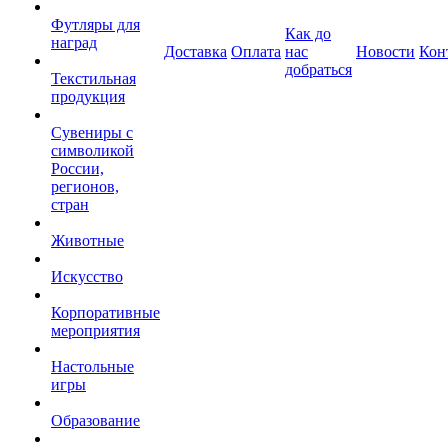
Футляры для
Как до
наград
Доставка
Оплата
нас
Новости
Кон
добраться
Текстильная
продукция
Сувениры с
символикой
России,
регионов,
стран
Животные
Искусство
Корпоративные
мероприятия
Настольные
игры
Образование