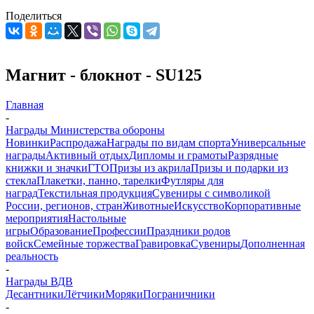
Поделиться
Магнит - блокнот - SU125
Главная
-
Награды Министерства обороны
Новинки
Распродажа
Награды по видам спорта
Универсальные
награды
Активный отдых
Дипломы и грамоты
Разрядные
книжки и значки
ГТО
Призы из акрила
Призы и подарки из
стекла
Плакетки, панно, тарелки
Футляры для
наград
Текстильная продукция
Сувениры с символикой
России, регионов, стран
Животные
Искусство
Корпоративные
мероприятия
Настольные
игры
Образование
Профессии
Праздники родов
войск
Семейные торжества
Гравировка
Сувениры
Дополненная
реальность
-
Награды ВДВ
Десантники
Лётчики
Моряки
Пограничники
-