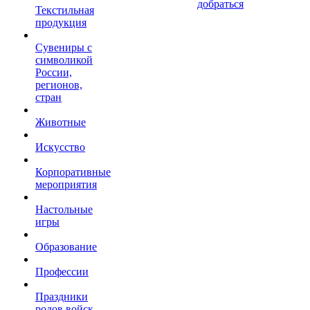
добраться
Текстильная
продукция
Сувениры с
символикой
России,
регионов,
стран
Животные
Искусство
Корпоративные
мероприятия
Настольные
игры
Образование
Профессии
Праздники
родов войск