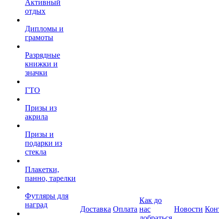
Активный
отдых
Дипломы и
грамоты
Разрядные
книжки и
значки
ГТО
Призы из
акрила
Призы и
подарки из
стекла
Плакетки,
панно, тарелки
Футляры для
Как до
наград
Доставка
Оплата
нас
Новости
Кон
добраться