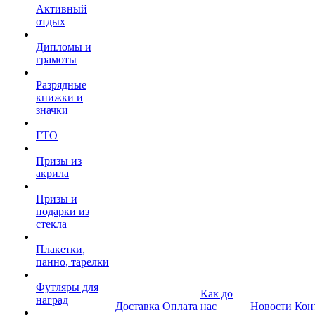
Активный
отдых
Дипломы и
грамоты
Разрядные
книжки и
значки
ГТО
Призы из
акрила
Призы и
подарки из
стекла
Плакетки,
панно, тарелки
Футляры для
Как до
наград
Доставка
Оплата
нас
Новости
Кон