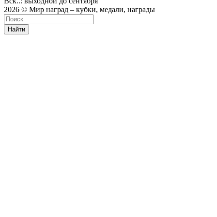
Вск..: выходной до сентября
2026 © Мир наград – кубки, медали, награды
Найти