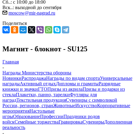
Сб..: с 10:00 до 18:00
Вск..: выходной до сентября
moscow@mir-nagrad.ru
Поделиться
Магнит - блокнот - SU125
Главная
-
Награды Министерства обороны
Новинки
Распродажа
Награды по видам спорта
Универсальные
награды
Активный отдых
Дипломы и грамоты
Разрядные
книжки и значки
ГТО
Призы из акрила
Призы и подарки из
стекла
Плакетки, панно, тарелки
Футляры для
наград
Текстильная продукция
Сувениры с символикой
России, регионов, стран
Животные
Искусство
Корпоративные
мероприятия
Настольные
игры
Образование
Профессии
Праздники родов
войск
Семейные торжества
Гравировка
Сувениры
Дополненная
реальность
-