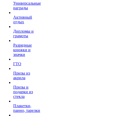
Универсальные
награды
Активный
отдых
Дипломы и
грамоты
Разрядные
книжки и
значки
ГТО
Призы из
акрила
Призы и
подарки из
стекла
Плакетки,
панно, тарелки