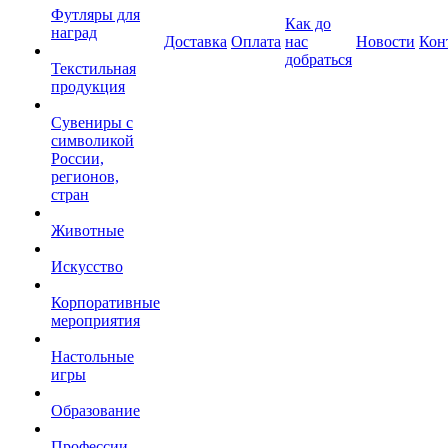
Футляры для
Как до
наград
Доставка
Оплата
нас
Новости
Кон
добраться
Текстильная
продукция
Сувениры с
символикой
России,
регионов,
стран
Животные
Искусство
Корпоративные
мероприятия
Настольные
игры
Образование
Профессии