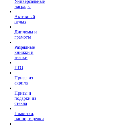
Универсальные
награды
Активный
отдых
Дипломы и
грамоты
Разрядные
книжки и
значки
ГТО
Призы из
акрила
Призы и
подарки из
стекла
Плакетки,
панно, тарелки