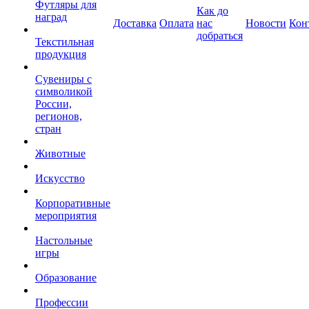
Футляры для
Как до
наград
Доставка
Оплата
нас
Новости
Кон
добраться
Текстильная
продукция
Сувениры с
символикой
России,
регионов,
стран
Животные
Искусство
Корпоративные
мероприятия
Настольные
игры
Образование
Профессии