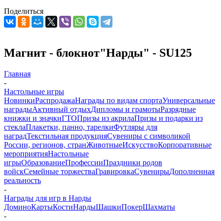
Поделиться
Магнит - блокнот"Нарды" - SU125
Главная
-
Настольные игры
Новинки
Распродажа
Награды по видам спорта
Универсальные
награды
Активный отдых
Дипломы и грамоты
Разрядные
книжки и значки
ГТО
Призы из акрила
Призы и подарки из
стекла
Плакетки, панно, тарелки
Футляры для
наград
Текстильная продукция
Сувениры с символикой
России, регионов, стран
Животные
Искусство
Корпоративные
мероприятия
Настольные
игры
Образование
Профессии
Праздники родов
войск
Семейные торжества
Гравировка
Сувениры
Дополненная
реальность
-
Награды для игр в Нарды
Домино
Карты
Кости
Нарды
Шашки
Покер
Шахматы
-