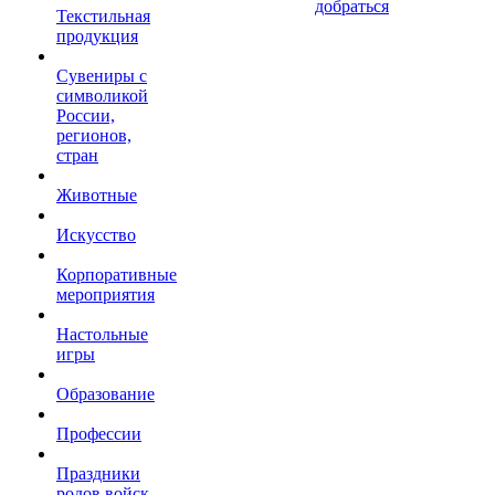
добраться
Текстильная
продукция
Сувениры с
символикой
России,
регионов,
стран
Животные
Искусство
Корпоративные
мероприятия
Настольные
игры
Образование
Профессии
Праздники
родов войск