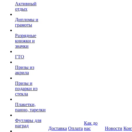
Активный
отдых
Дипломы и
грамоты
Разрядные
книжки и
значки
ГТО
Призы из
акрила
Призы и
подарки из
стекла
Плакетки,
панно, тарелки
Футляры для
Как до
наград
Доставка
Оплата
нас
Новости
Кон