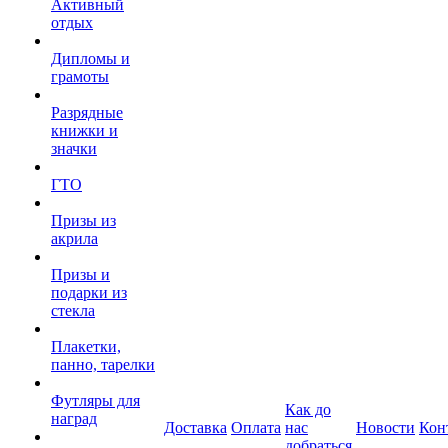
Активный
отдых
Дипломы и
грамоты
Разрядные
книжки и
значки
ГТО
Призы из
акрила
Призы и
подарки из
стекла
Плакетки,
панно, тарелки
Футляры для
Как до
наград
Доставка
Оплата
нас
Новости
Кон
добраться