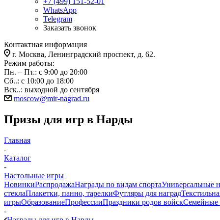
+7 (499) 151-52-01
WhatsApp
Telegram
Заказать звонок
Контактная информация
г. Москва, Ленинградский проспект, д. 62.
Режим работы:
Пн. – Пт.: с 9:00 до 20:00
Сб..: с 10:00 до 18:00
Вск..: выходной до сентября
moscow@mir-nagrad.ru
Призы для игр в Нарды
Главная
-
Каталог
-
Настольные игры
Новинки
Распродажа
Награды по видам спорта
Универсальные 
стекла
Плакетки, панно, тарелки
Футляры для наград
Текстильна
игры
Образование
Профессии
Праздники родов войск
Семейные 
-
Награды для игр в Нарды