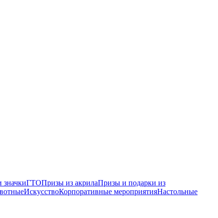
 значки
ГТО
Призы из акрила
Призы и подарки из
вотные
Искусство
Корпоративные мероприятия
Настольные