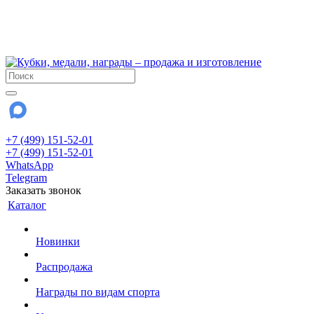
!!! Внимание !!!
6 и 7 августа - магазин работает до 18:00
15 августа - выходной
До сентября Воскресенье - выходной день.
+7 (499) 151-52-01
+7 (499) 151-52-01
WhatsApp
Telegram
Заказать звонок
Каталог
Новинки
Распродажа
Награды по видам спорта