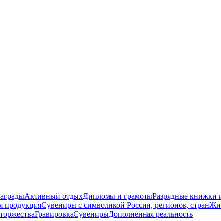
награды
Активный отдых
Дипломы и грамоты
Разрядные книжки и
я продукция
Сувениры с символикой России, регионов, стран
Жи
торжества
Гравировка
Сувениры
Дополненная реальность