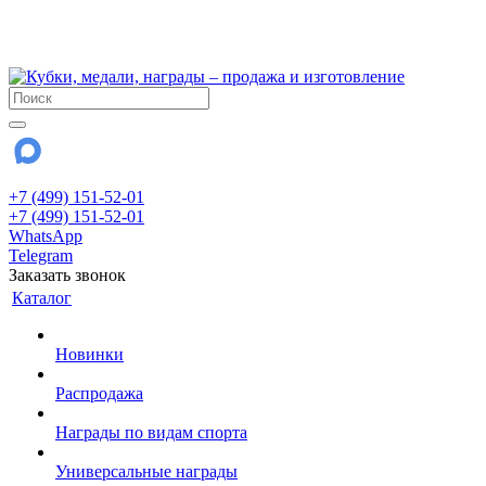
!!! Внимание !!!
28 июля и 3 августа - магазин работает до 18:00
До сентября Воскресенье - выходной день.
+7 (499) 151-52-01
+7 (499) 151-52-01
WhatsApp
Telegram
Заказать звонок
Каталог
Новинки
Распродажа
Награды по видам спорта
Универсальные награды