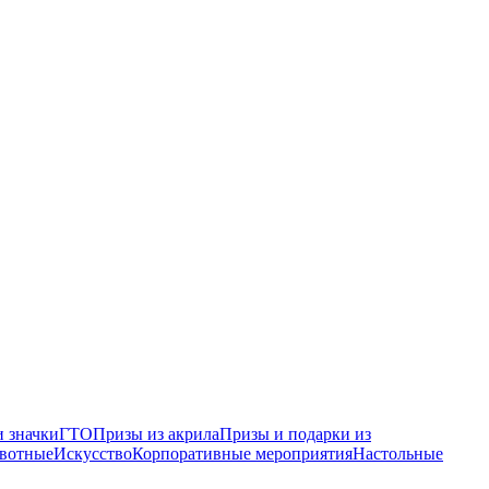
 значки
ГТО
Призы из акрила
Призы и подарки из
вотные
Искусство
Корпоративные мероприятия
Настольные