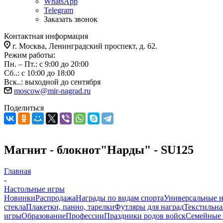
WhatsApp
Telegram
Заказать звонок
Контактная информация
г. Москва, Ленинградский проспект, д. 62.
Режим работы:
Пн. – Пт.: с 9:00 до 20:00
Сб..: с 10:00 до 18:00
Вск..: выходной до сентября
moscow@mir-nagrad.ru
Поделиться
Магнит - блокнот"Нарды" - SU125
Главная
-
Настольные игры
Новинки
Распродажа
Награды по видам спорта
Универсальные 
стекла
Плакетки, панно, тарелки
Футляры для наград
Текстильна
игры
Образование
Профессии
Праздники родов войск
Семейные 