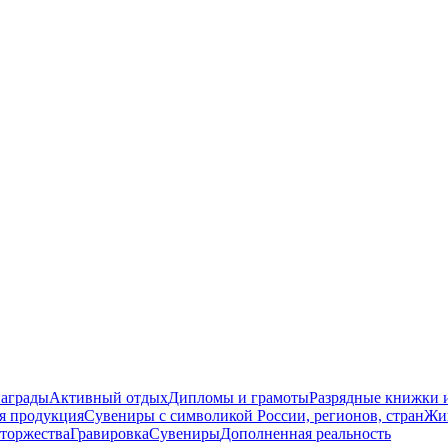
награды
Активный отдых
Дипломы и грамоты
Разрядные книжки и
я продукция
Сувениры с символикой России, регионов, стран
Жи
торжества
Гравировка
Сувениры
Дополненная реальность