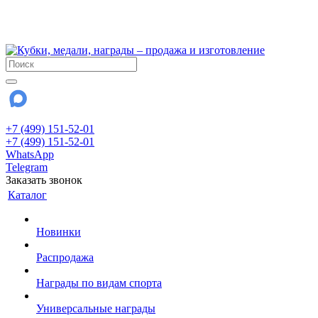
!!! Внимание !!!
28 июля и 3 августа - магазин работает до 18:00
До сентября Воскресенье - выходной день.
+7 (499) 151-52-01
+7 (499) 151-52-01
WhatsApp
Telegram
Заказать звонок
Каталог
Новинки
Распродажа
Награды по видам спорта
Универсальные награды