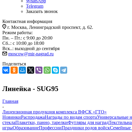
WhatsApp
Telegram
Заказать звонок
Контактная информация
г. Москва, Ленинградский проспект, д. 62.
Режим работы:
Пн. – Пт.: с 9:00 до 20:00
Сб..: с 10:00 до 18:00
Вск..: выходной до сентября
moscow@mir-nagrad.ru
Поделиться
Линейка - SUG95
Главная
-
Лицензионная продукция комплекса ВФСК «ГТО»
Новинки
Распродажа
Награды по видам спорта
Универсальные 
стекла
Плакетки, панно, тарелки
Футляры для наград
Текстильна
игры
Образование
Профессии
Праздники родов войск
Семейные 