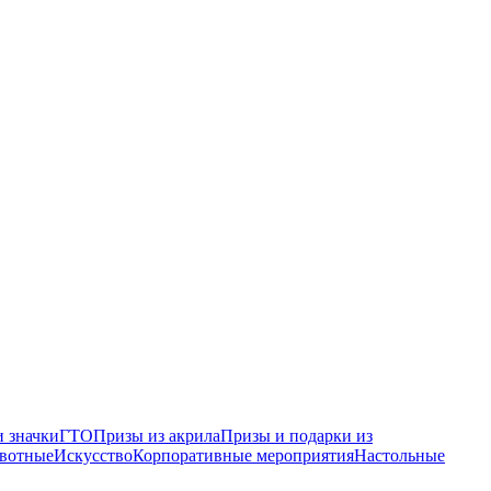
 значки
ГТО
Призы из акрила
Призы и подарки из
вотные
Искусство
Корпоративные мероприятия
Настольные