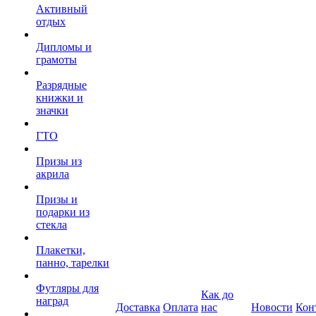
Активный
отдых
Дипломы и
грамоты
Разрядные
книжки и
значки
ГТО
Призы из
акрила
Призы и
подарки из
стекла
Плакетки,
панно, тарелки
Футляры для
Как до
наград
Доставка
Оплата
нас
Новости
Кон