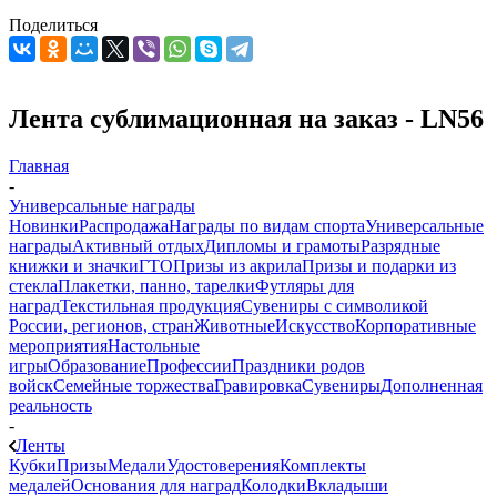
Поделиться
Лента сублимационная на заказ - LN56
Главная
-
Универсальные награды
Новинки
Распродажа
Награды по видам спорта
Универсальные
награды
Активный отдых
Дипломы и грамоты
Разрядные
книжки и значки
ГТО
Призы из акрила
Призы и подарки из
стекла
Плакетки, панно, тарелки
Футляры для
наград
Текстильная продукция
Сувениры с символикой
России, регионов, стран
Животные
Искусство
Корпоративные
мероприятия
Настольные
игры
Образование
Профессии
Праздники родов
войск
Семейные торжества
Гравировка
Сувениры
Дополненная
реальность
-
Ленты
Кубки
Призы
Медали
Удостоверения
Комплекты
медалей
Основания для наград
Колодки
Вкладыши