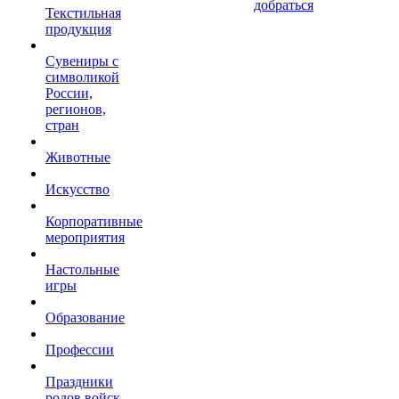
добраться
Текстильная
продукция
Сувениры с
символикой
России,
регионов,
стран
Животные
Искусство
Корпоративные
мероприятия
Настольные
игры
Образование
Профессии
Праздники
родов войск