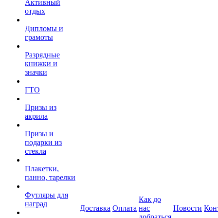
Активный
отдых
Дипломы и
грамоты
Разрядные
книжки и
значки
ГТО
Призы из
акрила
Призы и
подарки из
стекла
Плакетки,
панно, тарелки
Футляры для
Как до
наград
Доставка
Оплата
нас
Новости
Кон
добраться