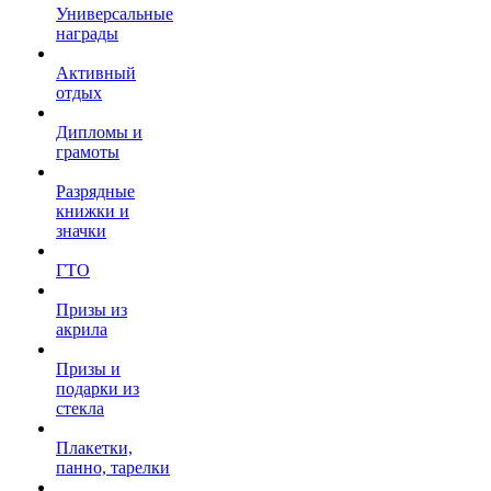
Универсальные
награды
Активный
отдых
Дипломы и
грамоты
Разрядные
книжки и
значки
ГТО
Призы из
акрила
Призы и
подарки из
стекла
Плакетки,
панно, тарелки