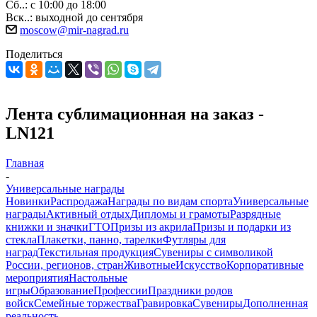
Сб..: с 10:00 до 18:00
Вск..: выходной до сентября
moscow@mir-nagrad.ru
Поделиться
Лента сублимационная на заказ -
LN121
Главная
-
Универсальные награды
Новинки
Распродажа
Награды по видам спорта
Универсальные
награды
Активный отдых
Дипломы и грамоты
Разрядные
книжки и значки
ГТО
Призы из акрила
Призы и подарки из
стекла
Плакетки, панно, тарелки
Футляры для
наград
Текстильная продукция
Сувениры с символикой
России, регионов, стран
Животные
Искусство
Корпоративные
мероприятия
Настольные
игры
Образование
Профессии
Праздники родов
войск
Семейные торжества
Гравировка
Сувениры
Дополненная
реальность