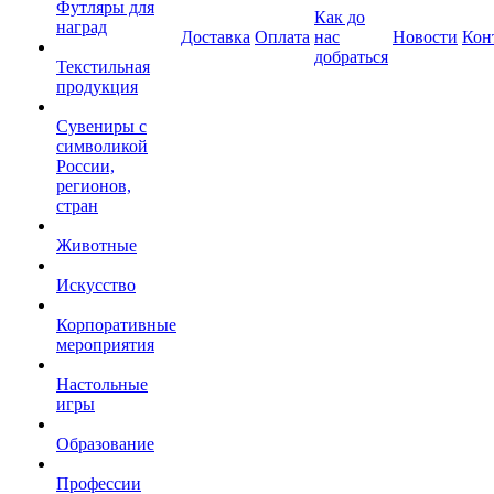
Футляры для
Как до
наград
Доставка
Оплата
нас
Новости
Кон
добраться
Текстильная
продукция
Сувениры с
символикой
России,
регионов,
стран
Животные
Искусство
Корпоративные
мероприятия
Настольные
игры
Образование
Профессии