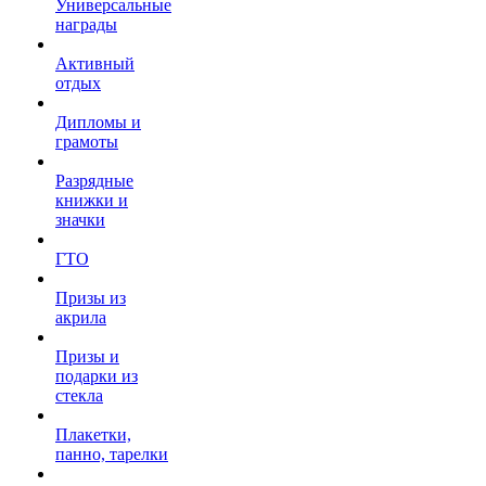
Универсальные
награды
Активный
отдых
Дипломы и
грамоты
Разрядные
книжки и
значки
ГТО
Призы из
акрила
Призы и
подарки из
стекла
Плакетки,
панно, тарелки