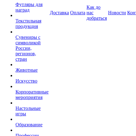
Футляры для
Как до
наград
Доставка
Оплата
нас
Новости
Кон
добраться
Текстильная
продукция
Сувениры с
символикой
России,
регионов,
стран
Животные
Искусство
Корпоративные
мероприятия
Настольные
игры
Образование
Профессии