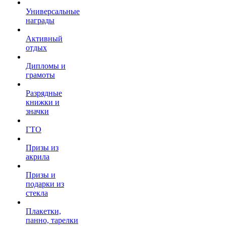
Универсальные
награды
Активный
отдых
Дипломы и
грамоты
Разрядные
книжки и
значки
ГТО
Призы из
акрила
Призы и
подарки из
стекла
Плакетки,
панно, тарелки