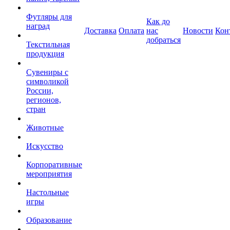
Футляры для
Как до
наград
Доставка
Оплата
нас
Новости
Кон
добраться
Текстильная
продукция
Сувениры с
символикой
России,
регионов,
стран
Животные
Искусство
Корпоративные
мероприятия
Настольные
игры
Образование