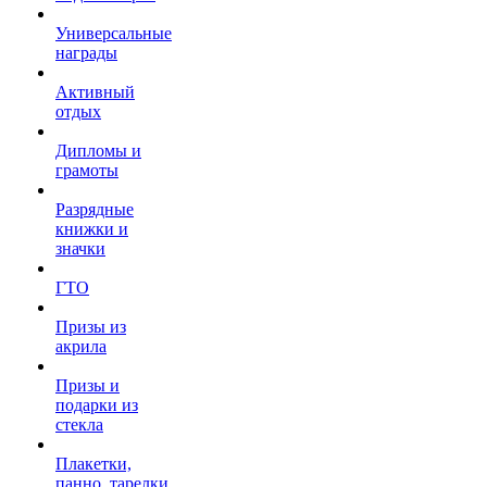
Универсальные
награды
Активный
отдых
Дипломы и
грамоты
Разрядные
книжки и
значки
ГТО
Призы из
акрила
Призы и
подарки из
стекла
Плакетки,
панно, тарелки