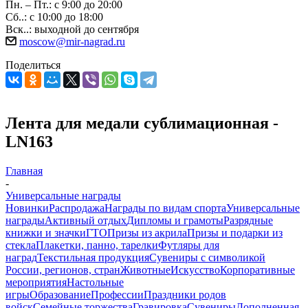
Пн. – Пт.: с 9:00 до 20:00
Сб..: с 10:00 до 18:00
Вск..: выходной до сентября
moscow@mir-nagrad.ru
Поделиться
Лента для медали сублимационная -
LN163
Главная
-
Универсальные награды
Новинки
Распродажа
Награды по видам спорта
Универсальные
награды
Активный отдых
Дипломы и грамоты
Разрядные
книжки и значки
ГТО
Призы из акрила
Призы и подарки из
стекла
Плакетки, панно, тарелки
Футляры для
наград
Текстильная продукция
Сувениры с символикой
России, регионов, стран
Животные
Искусство
Корпоративные
мероприятия
Настольные
игры
Образование
Профессии
Праздники родов
войск
Семейные торжества
Гравировка
Сувениры
Дополненная