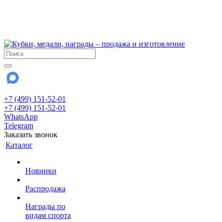
!!! Внимание !!!
6 и 7 августа - магазин работает до 18:00
15 августа - выходной
До сентября Воскресенье - выходной день.
+7 (499) 151-52-01
+7 (499) 151-52-01
WhatsApp
Telegram
Заказать звонок
Каталог
Новинки
Распродажа
Награды по
видам спорта