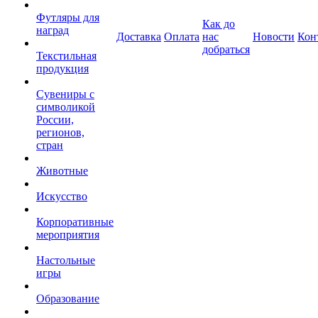
Футляры для
Как до
наград
Доставка
Оплата
нас
Новости
Кон
добраться
Текстильная
продукция
Сувениры с
символикой
России,
регионов,
стран
Животные
Искусство
Корпоративные
мероприятия
Настольные
игры
Образование