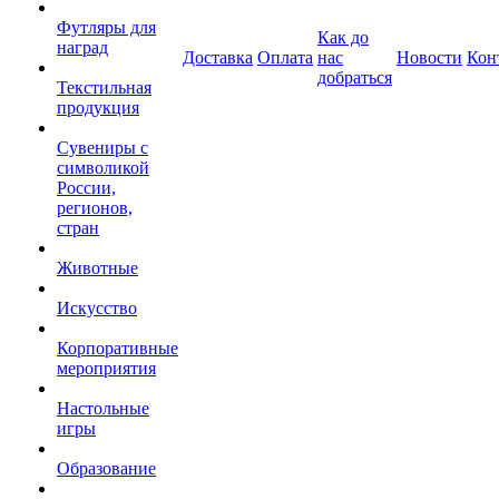
Футляры для
Как до
наград
Доставка
Оплата
нас
Новости
Кон
добраться
Текстильная
продукция
Сувениры с
символикой
России,
регионов,
стран
Животные
Искусство
Корпоративные
мероприятия
Настольные
игры
Образование