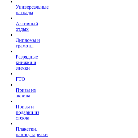
Универсальные
награды
Активный
отдых
Дипломы и
грамоты
Разрядные
книжки и
значки
ГТО
Призы из
акрила
Призы и
подарки из
стекла
Плакетки,
панно, тарелки