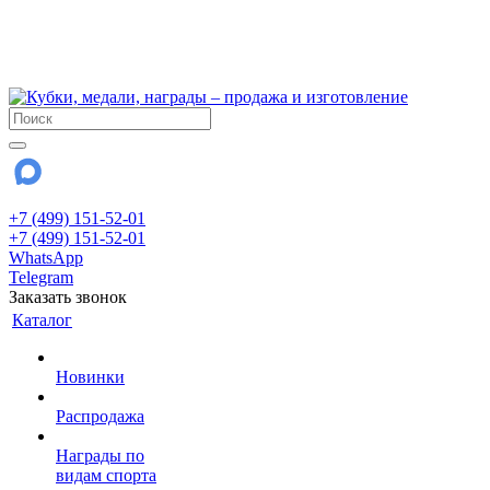
!!! Внимание !!!
6 и 7 августа - магазин работает до 18:00
15 августа - выходной
До сентября Воскресенье - выходной день.
+7 (499) 151-52-01
+7 (499) 151-52-01
WhatsApp
Telegram
Заказать звонок
Каталог
Новинки
Распродажа
Награды по
видам спорта