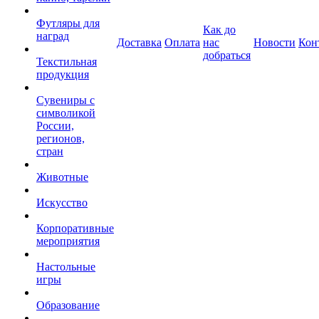
Футляры для
Как до
наград
Доставка
Оплата
нас
Новости
Кон
добраться
Текстильная
продукция
Сувениры с
символикой
России,
регионов,
стран
Животные
Искусство
Корпоративные
мероприятия
Настольные
игры
Образование