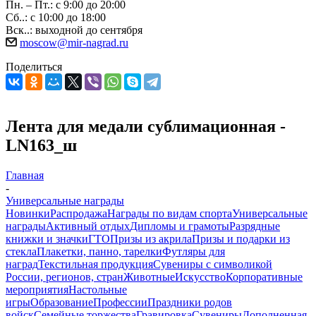
Пн. – Пт.: с 9:00 до 20:00
Сб..: с 10:00 до 18:00
Вск..: выходной до сентября
moscow@mir-nagrad.ru
Поделиться
Лента для медали сублимационная -
LN163_ш
Главная
-
Универсальные награды
Новинки
Распродажа
Награды по видам спорта
Универсальные
награды
Активный отдых
Дипломы и грамоты
Разрядные
книжки и значки
ГТО
Призы из акрила
Призы и подарки из
стекла
Плакетки, панно, тарелки
Футляры для
наград
Текстильная продукция
Сувениры с символикой
России, регионов, стран
Животные
Искусство
Корпоративные
мероприятия
Настольные
игры
Образование
Профессии
Праздники родов
войск
Семейные торжества
Гравировка
Сувениры
Дополненная