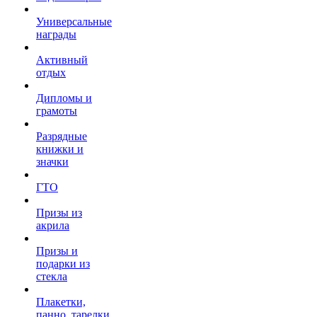
Универсальные
награды
Активный
отдых
Дипломы и
грамоты
Разрядные
книжки и
значки
ГТО
Призы из
акрила
Призы и
подарки из
стекла
Плакетки,
панно, тарелки