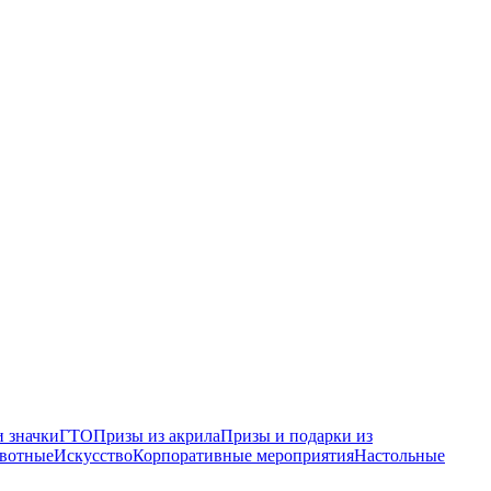
 значки
ГТО
Призы из акрила
Призы и подарки из
вотные
Искусство
Корпоративные мероприятия
Настольные