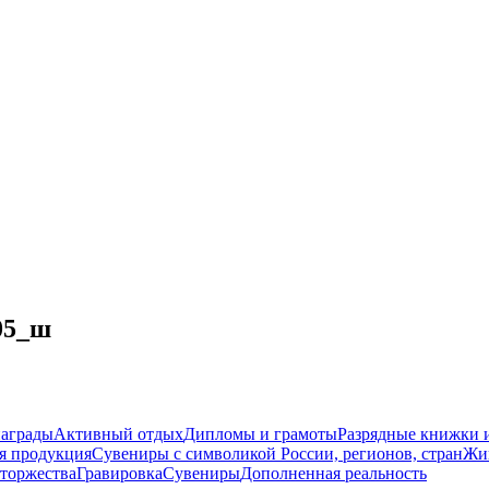
05_ш
награды
Активный отдых
Дипломы и грамоты
Разрядные книжки и
я продукция
Сувениры с символикой России, регионов, стран
Жи
торжества
Гравировка
Сувениры
Дополненная реальность