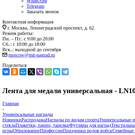
WhatsApp
Telegram
Заказать звонок
Контактная информация
г. Москва, Ленинградский проспект, д. 62.
Режим работы:
Пн. – Пт.: с 9:00 до 20:00
Сб..: с 10:00 до 18:00
Вск..: выходной до сентября
moscow@mir-nagrad.ru
Поделиться
Лента для медали универсальная - LN1
Главная
-
Универсальные награды
Новинки
Распродажа
Награды по видам спорта
Универсальные 
стекла
Плакетки, панно, тарелки
Футляры для наград
Текстильна
игры
Образование
Профессии
Праздники родов войск
Семейные 