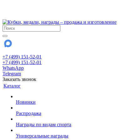
!!! Внимание !!!
28 июля и 3 августа - магазин работает до 18:00
До сентября Воскресенье - выходной день.
+7 (499) 151-52-01
+7 (499) 151-52-01
WhatsApp
Telegram
Заказать звонок
Каталог
Новинки
Распродажа
Награды по видам спорта
Универсальные награды