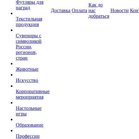
Футляры для
Как до
наград
Доставка
Оплата
нас
Новости
Кон
добраться
Текстильная
продукция
Сувениры с
символикой
России,
регионов,
стран
Животные
Искусство
Корпоративные
мероприятия
Настольные
игры
Образование
Профессии