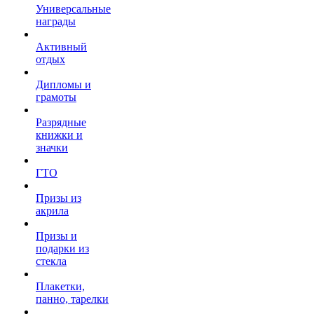
Универсальные
награды
Активный
отдых
Дипломы и
грамоты
Разрядные
книжки и
значки
ГТО
Призы из
акрила
Призы и
подарки из
стекла
Плакетки,
панно, тарелки