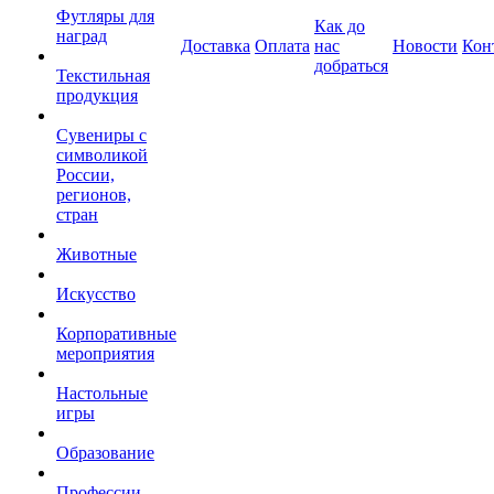
Футляры для
Как до
наград
Доставка
Оплата
нас
Новости
Кон
добраться
Текстильная
продукция
Сувениры с
символикой
России,
регионов,
стран
Животные
Искусство
Корпоративные
мероприятия
Настольные
игры
Образование
Профессии