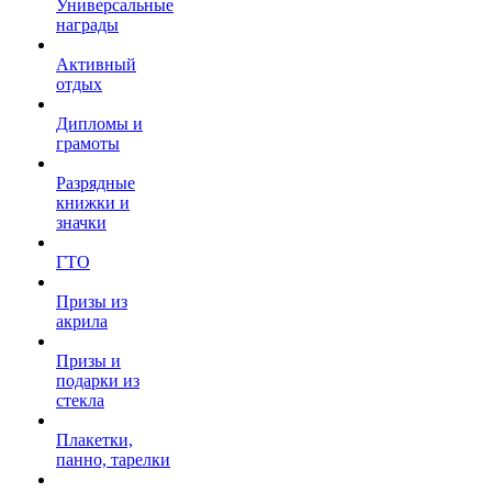
Универсальные
награды
Активный
отдых
Дипломы и
грамоты
Разрядные
книжки и
значки
ГТО
Призы из
акрила
Призы и
подарки из
стекла
Плакетки,
панно, тарелки