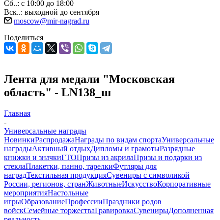
Сб..: с 10:00 до 18:00
Вск..: выходной до сентября
moscow@mir-nagrad.ru
Поделиться
Лента для медали "Московская
область" - LN138_ш
Главная
-
Универсальные награды
Новинки
Распродажа
Награды по видам спорта
Универсальные
награды
Активный отдых
Дипломы и грамоты
Разрядные
книжки и значки
ГТО
Призы из акрила
Призы и подарки из
стекла
Плакетки, панно, тарелки
Футляры для
наград
Текстильная продукция
Сувениры с символикой
России, регионов, стран
Животные
Искусство
Корпоративные
мероприятия
Настольные
игры
Образование
Профессии
Праздники родов
войск
Семейные торжества
Гравировка
Сувениры
Дополненная
реальность