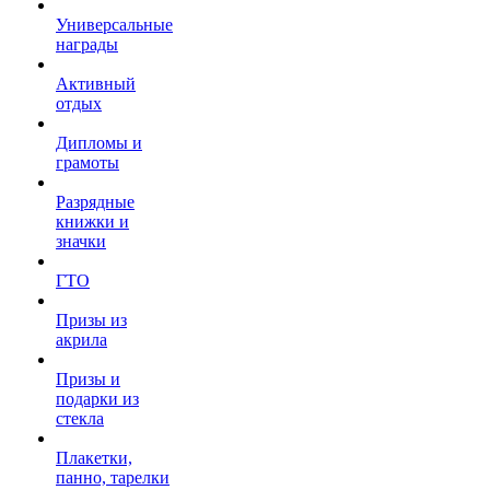
Универсальные
награды
Активный
отдых
Дипломы и
грамоты
Разрядные
книжки и
значки
ГТО
Призы из
акрила
Призы и
подарки из
стекла
Плакетки,
панно, тарелки