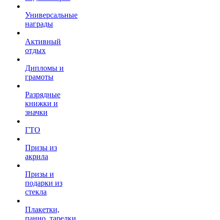
Универсальные
награды
Активный
отдых
Дипломы и
грамоты
Разрядные
книжки и
значки
ГТО
Призы из
акрила
Призы и
подарки из
стекла
Плакетки,
панно, тарелки