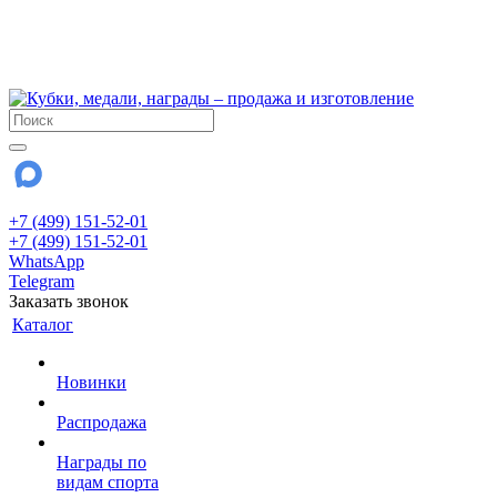
!!! Внимание !!!
6 и 7 августа - магазин работает до 18:00
15 августа - выходной
До сентября Воскресенье - выходной день.
+7 (499) 151-52-01
+7 (499) 151-52-01
WhatsApp
Telegram
Заказать звонок
Каталог
Новинки
Распродажа
Награды по
видам спорта