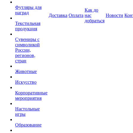
Футляры для
Как до
наград
Доставка
Оплата
нас
Новости
Кон
добраться
Текстильная
продукция
Сувениры с
символикой
России,
регионов,
стран
Животные
Искусство
Корпоративные
мероприятия
Настольные
игры
Образование