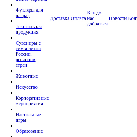
Футляры для
Как до
наград
Доставка
Оплата
нас
Новости
Кон
добраться
Текстильная
продукция
Сувениры с
символикой
России,
регионов,
стран
Животные
Искусство
Корпоративные
мероприятия
Настольные
игры
Образование