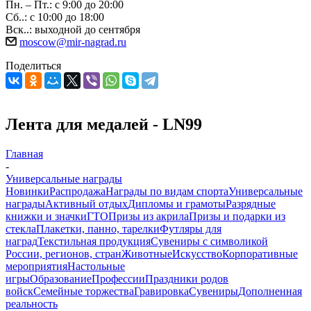
Пн. – Пт.: с 9:00 до 20:00
Сб..: с 10:00 до 18:00
Вск..: выходной до сентября
moscow@mir-nagrad.ru
Поделиться
Лента для медалей - LN99
Главная
-
Универсальные награды
Новинки
Распродажа
Награды по видам спорта
Универсальные
награды
Активный отдых
Дипломы и грамоты
Разрядные
книжки и значки
ГТО
Призы из акрила
Призы и подарки из
стекла
Плакетки, панно, тарелки
Футляры для
наград
Текстильная продукция
Сувениры с символикой
России, регионов, стран
Животные
Искусство
Корпоративные
мероприятия
Настольные
игры
Образование
Профессии
Праздники родов
войск
Семейные торжества
Гравировка
Сувениры
Дополненная
реальность