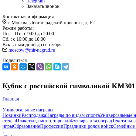
Telegram
Заказать звонок
Контактная информация
г. Москва, Ленинградский проспект, д. 62.
Режим работы:
Пн. – Пт.: с 9:00 до 20:00
Сб..: с 10:00 до 18:00
Вск..: выходной до сентября
moscow@mir-nagrad.ru
Поделиться
Кубок с российской символикой KM301
Главная
-
Универсальные награды
Новинки
Распродажа
Награды по видам спорта
Универсальные 
стекла
Плакетки, панно, тарелки
Футляры для наград
Текстильна
игры
Образование
Профессии
Праздники родов войск
Семейные 
-