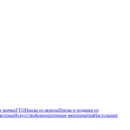
 значки
ГТО
Призы из акрила
Призы и подарки из
вотные
Искусство
Корпоративные мероприятия
Настольные