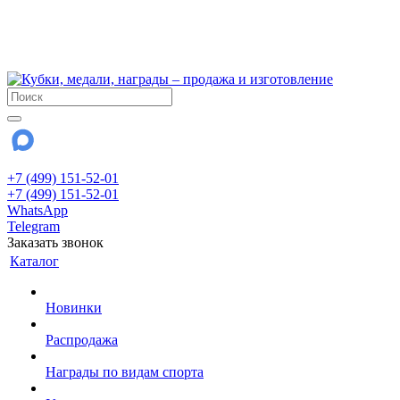
!!! Внимание !!!
6 и 7 августа - магазин работает до 18:00
15 августа - выходной
До сентября Воскресенье - выходной день.
+7 (499) 151-52-01
+7 (499) 151-52-01
WhatsApp
Telegram
Заказать звонок
Каталог
Новинки
Распродажа
Награды по видам спорта