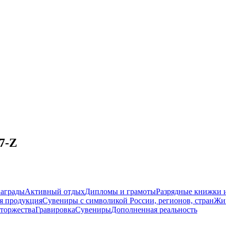
7-Z
награды
Активный отдых
Дипломы и грамоты
Разрядные книжки и
я продукция
Сувениры с символикой России, регионов, стран
Жи
торжества
Гравировка
Сувениры
Дополненная реальность