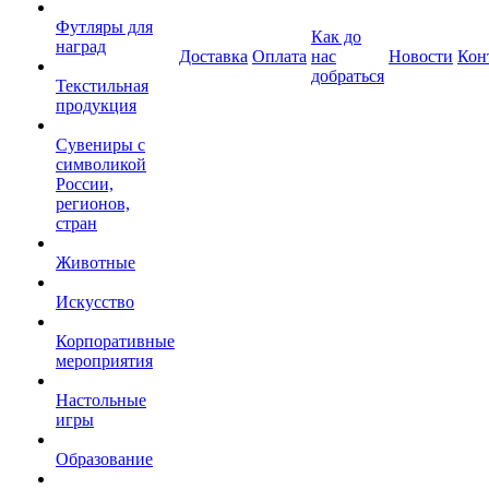
Футляры для
Как до
наград
Доставка
Оплата
нас
Новости
Кон
добраться
Текстильная
продукция
Сувениры с
символикой
России,
регионов,
стран
Животные
Искусство
Корпоративные
мероприятия
Настольные
игры
Образование