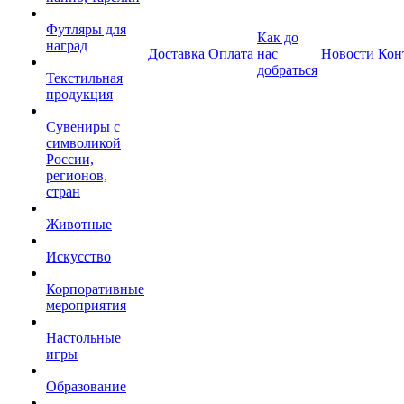
Футляры для
Как до
наград
Доставка
Оплата
нас
Новости
Кон
добраться
Текстильная
продукция
Сувениры с
символикой
России,
регионов,
стран
Животные
Искусство
Корпоративные
мероприятия
Настольные
игры
Образование