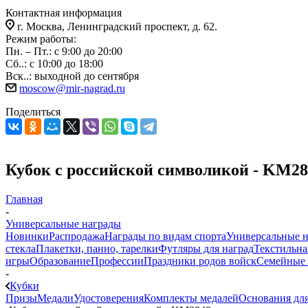
Контактная информация
г. Москва, Ленинградский проспект, д. 62.
Режим работы:
Пн. – Пт.: с 9:00 до 20:00
Сб..: с 10:00 до 18:00
Вск..: выходной до сентября
moscow@mir-nagrad.ru
Поделиться
Кубок с российской символикой - KM28
Главная
-
Универсальные награды
Новинки
Распродажа
Награды по видам спорта
Универсальные 
стекла
Плакетки, панно, тарелки
Футляры для наград
Текстильна
игры
Образование
Профессии
Праздники родов войск
Семейные 
-
Кубки
Призы
Медали
Удостоверения
Комплекты медалей
Основания для