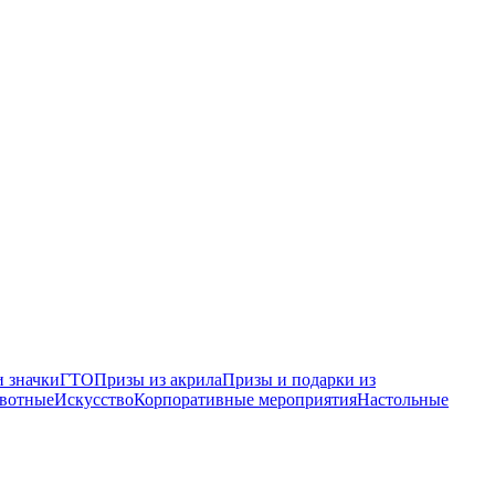
 значки
ГТО
Призы из акрила
Призы и подарки из
вотные
Искусство
Корпоративные мероприятия
Настольные