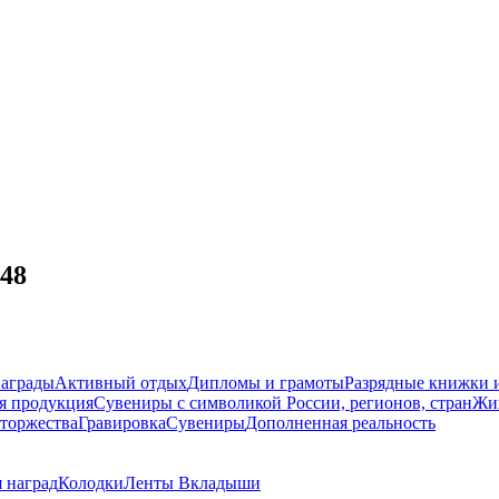
48
награды
Активный отдых
Дипломы и грамоты
Разрядные книжки и
я продукция
Сувениры с символикой России, регионов, стран
Жи
торжества
Гравировка
Сувениры
Дополненная реальность
 наград
Колодки
Ленты
Вкладыши