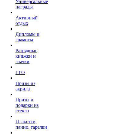
Универсальные
награды
Активный
отдых
Дипломы и
грамоты
Разрядные
книжки и
значки
ГТО
Призы из
акрила
Призы и
подарки из
стекла
Плакетки,
панно, тарелки