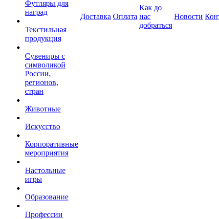
Футляры для
Как до
наград
Доставка
Оплата
нас
Новости
Кон
добраться
Текстильная
продукция
Сувениры с
символикой
России,
регионов,
стран
Животные
Искусство
Корпоративные
мероприятия
Настольные
игры
Образование
Профессии