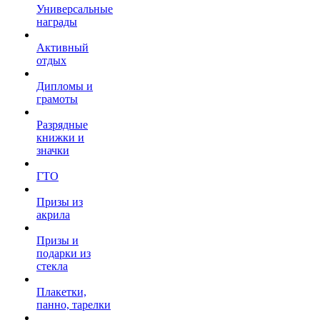
Универсальные
награды
Активный
отдых
Дипломы и
грамоты
Разрядные
книжки и
значки
ГТО
Призы из
акрила
Призы и
подарки из
стекла
Плакетки,
панно, тарелки