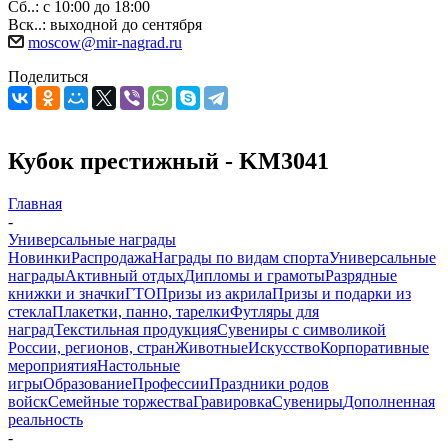
Сб..: с 10:00 до 18:00
Вск..: выходной до сентября
moscow@mir-nagrad.ru
Поделиться
Кубок престижный - KM3041
Главная
-
Универсальные награды
Новинки
Распродажа
Награды по видам спорта
Универсальные
награды
Активный отдых
Дипломы и грамоты
Разрядные
книжки и значки
ГТО
Призы из акрила
Призы и подарки из
стекла
Плакетки, панно, тарелки
Футляры для
наград
Текстильная продукция
Сувениры с символикой
России, регионов, стран
Животные
Искусство
Корпоративные
мероприятия
Настольные
игры
Образование
Профессии
Праздники родов
войск
Семейные торжества
Гравировка
Сувениры
Дополненная
реальность
-