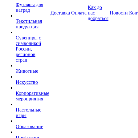
Футляры для
Как до
наград
Доставка
Оплата
нас
Новости
Кон
добраться
Текстильная
продукция
Сувениры с
символикой
России,
регионов,
стран
Животные
Искусство
Корпоративные
мероприятия
Настольные
игры
Образование
Профессии