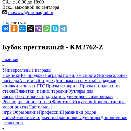
Сб..: с 10:00 до 18:00
Вск..: выходной до сентября
moscow@mir-nagrad.ru
Поделиться
Кубок престижный - KM2762-Z
Главная
-
Универсальные награды
Новинки
Распродажа
Награды по видам спорта
Универсальные
награды
Активный отдых
Дипломы и грамоты
Разрядные
книжки и значки
ГТО
Призы из акрила
Призы и подарки из
стекла
Плакетки, панно, тарелки
Футляры для
наград
Текстильная продукция
Сувениры с символикой
России, регионов, стран
Животные
Искусство
Корпоративные
мероприятия
Настольные
игры
Образование
Профессии
Праздники родов
войск
Семейные торжества
Гравировка
Сувениры
Дополненная
реальность
-