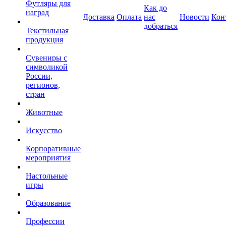
Футляры для
Как до
наград
Доставка
Оплата
нас
Новости
Кон
добраться
Текстильная
продукция
Сувениры с
символикой
России,
регионов,
стран
Животные
Искусство
Корпоративные
мероприятия
Настольные
игры
Образование
Профессии