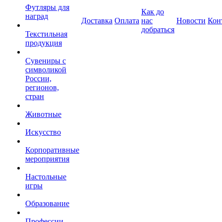
Футляры для
Как до
наград
Доставка
Оплата
нас
Новости
Кон
добраться
Текстильная
продукция
Сувениры с
символикой
России,
регионов,
стран
Животные
Искусство
Корпоративные
мероприятия
Настольные
игры
Образование
Профессии