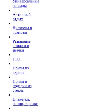
Универсальные
награды
Активный
отдых
Дипломы и
грамоты
Разрядные
книжки и
значки
ГТО
Призы из
акрила
Призы и
подарки из
стекла
Плакетки,
панно, тарелки