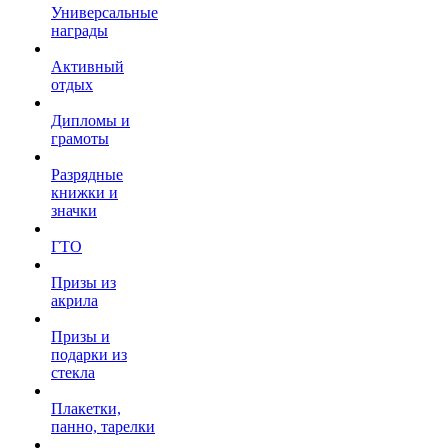
Универсальные
награды
Активный
отдых
Дипломы и
грамоты
Разрядные
книжки и
значки
ГТО
Призы из
акрила
Призы и
подарки из
стекла
Плакетки,
панно, тарелки