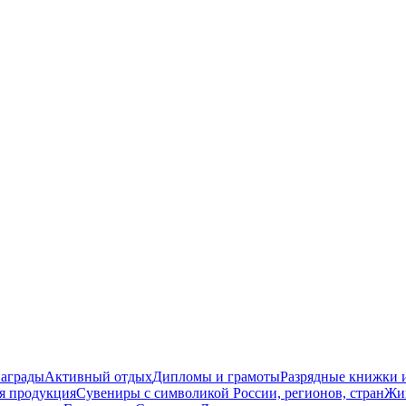
награды
Активный отдых
Дипломы и грамоты
Разрядные книжки и
я продукция
Сувениры с символикой России, регионов, стран
Жи