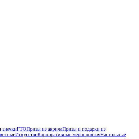
 значки
ГТО
Призы из акрила
Призы и подарки из
вотные
Искусство
Корпоративные мероприятия
Настольные