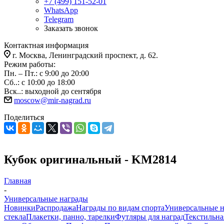
+7 (499) 151-52-01
WhatsApp
Telegram
Заказать звонок
Контактная информация
г. Москва, Ленинградский проспект, д. 62.
Режим работы:
Пн. – Пт.: с 9:00 до 20:00
Сб..: с 10:00 до 18:00
Вск..: выходной до сентября
moscow@mir-nagrad.ru
Поделиться
Кубок оригинальный - KM2814
Главная
-
Универсальные награды
Новинки
Распродажа
Награды по видам спорта
Универсальные 
стекла
Плакетки, панно, тарелки
Футляры для наград
Текстильна