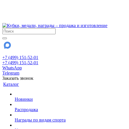
!!! Внимание !!!
6 и 7 августа - магазин работает до 18:00
15 августа - выходной
До сентября Воскресенье - выходной день.
+7 (499) 151-52-01
+7 (499) 151-52-01
WhatsApp
Telegram
Заказать звонок
Каталог
Новинки
Распродажа
Награды по видам спорта