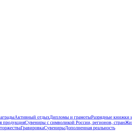
награды
Активный отдых
Дипломы и грамоты
Разрядные книжки и
я продукция
Сувениры с символикой России, регионов, стран
Жи
торжества
Гравировка
Сувениры
Дополненная реальность