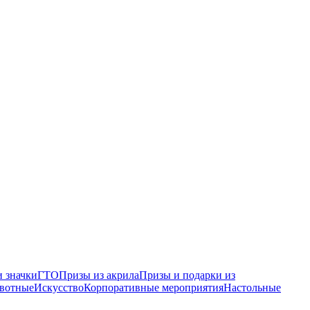
 значки
ГТО
Призы из акрила
Призы и подарки из
вотные
Искусство
Корпоративные мероприятия
Настольные