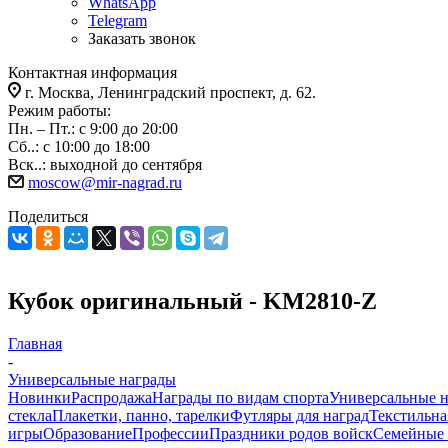
WhatsApp
Telegram
Заказать звонок
Контактная информация
г. Москва, Ленинградский проспект, д. 62.
Режим работы:
Пн. – Пт.: с 9:00 до 20:00
Сб..: с 10:00 до 18:00
Вск..: выходной до сентября
moscow@mir-nagrad.ru
Поделиться
Кубок оригинальный - KM2810-Z
Главная
-
Универсальные награды
Новинки
Распродажа
Награды по видам спорта
Универсальные 
стекла
Плакетки, панно, тарелки
Футляры для наград
Текстильна
игры
Образование
Профессии
Праздники родов войск
Семейные 