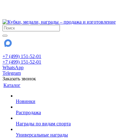
!!! Внимание !!!
28 июля и 3 августа - магазин работает до 18:00
До сентября Воскресенье - выходной день.
+7 (499) 151-52-01
+7 (499) 151-52-01
WhatsApp
Telegram
Заказать звонок
Каталог
Новинки
Распродажа
Награды по видам спорта
Универсальные награды